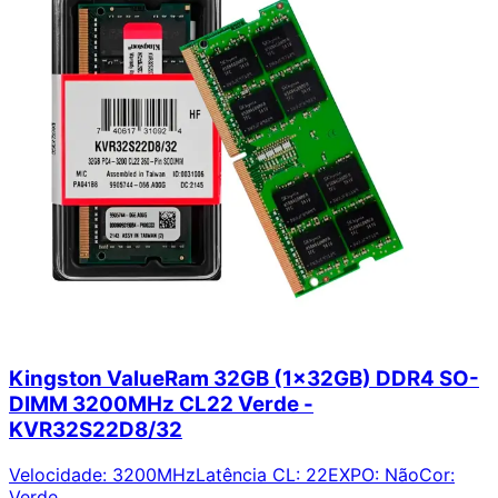
Kingston ValueRam 32GB (1x32GB) DDR4 SO-
DIMM 3200MHz CL22 Verde -
KVR32S22D8/32
Velocidade
:
3200MHz
Latência CL
:
22
EXPO
:
Não
Cor
:
Verde