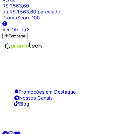
R$ 1.563,60
ou
R$ 1.563,60
parcelado
PromoScore:
100
Ver Oferta
Comparar
Encontre os melhores preços em tecnologia. Compare,
crie alertas e economize em suas compras.
Links Úteis
Promoções em Destaque
Nossos Canais
Blog
Siga-nos