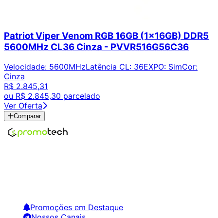
Patriot Viper Venom RGB 16GB (1x16GB) DDR5
5600MHz CL36 Cinza - PVVR516G56C36
Velocidade
:
5600MHz
Latência CL
:
36
EXPO
:
Sim
Cor
:
Cinza
R$ 2.845,31
ou
R$ 2.845,30
parcelado
Ver Oferta
Comparar
Encontre os melhores preços em tecnologia. Compare,
crie alertas e economize em suas compras.
Links Úteis
Promoções em Destaque
Nossos Canais