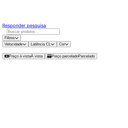
Responda nossa pesquisa rápida e nos ajude a criar uma
experiência ainda melhor para você.
Responder pesquisa
Filtros
Velocidade
Latência CL
Cor
Ordenar por
Preço à vista
À vista
Preço parcelado
Parcelado
Modelos disponíveis de Patriot
Viper Venom RGB 16GB (1x16GB)
DDR5