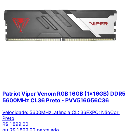
Patriot Viper Venom RGB 16GB (1x16GB) DDR5
5600MHz CL36 Preto - PVV516G56C36
Velocidade
:
5600MHz
Latência CL
:
36
EXPO
:
Não
Cor
:
Preto
R$ 1.899,00
ou
R$ 1.899,00
parcelado