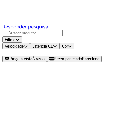
Responda nossa pesquisa rápida e nos ajude a criar uma
experiência ainda melhor para você.
Responder pesquisa
Filtros
Velocidade
Latência CL
Cor
Ordenar por
Preço à vista
À vista
Preço parcelado
Parcelado
Modelos disponíveis de ADATA
Premier 32GB (1x32GB) DDR4