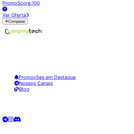
PromoScore:
100
Ver Oferta
Comparar
Encontre os melhores preços em tecnologia. Compare,
crie alertas e economize em suas compras.
Links Úteis
Promoções em Destaque
Nossos Canais
Blog
Siga-nos
©
2026
Promotech. Todos os direitos reservados.