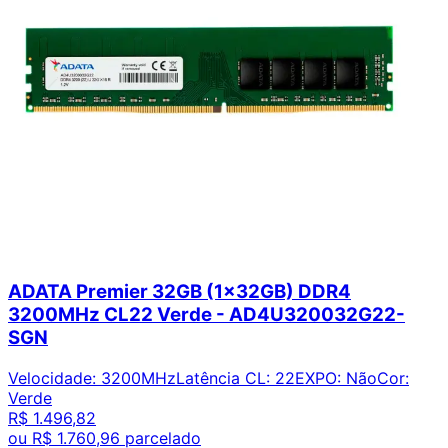
ADATA Premier 32GB (1x32GB) DDR4
3200MHz CL22 Verde - AD4U320032G22-
SGN
Velocidade
:
3200MHz
Latência CL
:
22
EXPO
:
Não
Cor
:
Verde
R$ 1.496,82
ou
R$ 1.760,96
parcelado