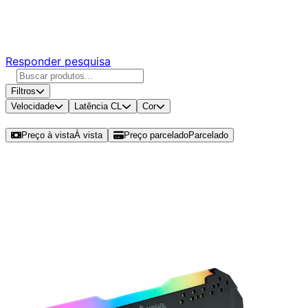
Responda nossa pesquisa rápida e nos ajude a criar uma
experiência ainda melhor para você.
Responder pesquisa
Filtros
Velocidade
Latência CL
Cor
Ordenar por
Preço à vista
À vista
Preço parcelado
Parcelado
Modelos disponíveis de Corsair
Vengeance RGB Pro 8GB (1x8GB)
DDR4