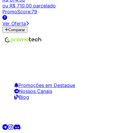
ou
R$ 710,00
parcelado
PromoScore:
79
Ver Oferta
Comparar
Encontre os melhores preços em tecnologia. Compare,
crie alertas e economize em suas compras.
Links Úteis
Promoções em Destaque
Nossos Canais
Blog
Siga-nos