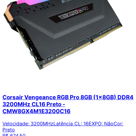
Corsair Vengeance RGB Pro 8GB (1x8GB) DDR4
3200MHz CL16 Preto -
CMW8GX4M1E3200C16
Velocidade
:
3200MHz
Latência CL
:
16
EXPO
:
Não
Cor
:
Preto
R$ 674,50