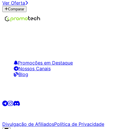
Ver Oferta
Comparar
Encontre os melhores preços em tecnologia. Compare,
crie alertas e economize em suas compras.
Links Úteis
Promoções em Destaque
Nossos Canais
Blog
Siga-nos
©
2026
Promotech. Todos os direitos reservados.
Divulgação de Afiliados
Política de Privacidade