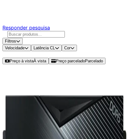
Responda nossa pesquisa rápida e nos ajude a criar uma
experiência ainda melhor para você.
Responder pesquisa
Filtros
Velocidade
Latência CL
Cor
Ordenar por
Preço à vista
À vista
Preço parcelado
Parcelado
Modelos disponíveis de ADATA XPG
Lancer 16GB (1x16GB) DDR5