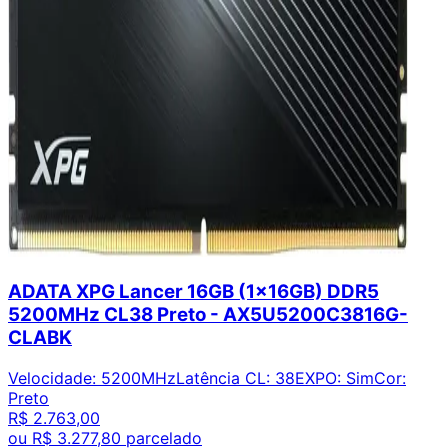
ADATA XPG Lancer 16GB (1x16GB) DDR5
5200MHz CL38 Preto - AX5U5200C3816G-
CLABK
Velocidade
:
5200MHz
Latência CL
:
38
EXPO
:
Sim
Cor
:
Preto
R$ 2.763,00
ou
R$ 3.277,80
parcelado