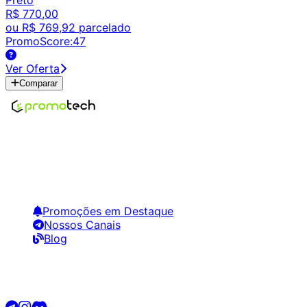
R$ 770,00
ou
R$ 769,92
parcelado
PromoScore:
47
Ver Oferta
Comparar
Encontre os melhores preços em tecnologia. Compare,
crie alertas e economize em suas compras.
Links Úteis
Promoções em Destaque
Nossos Canais
Blog
Siga-nos