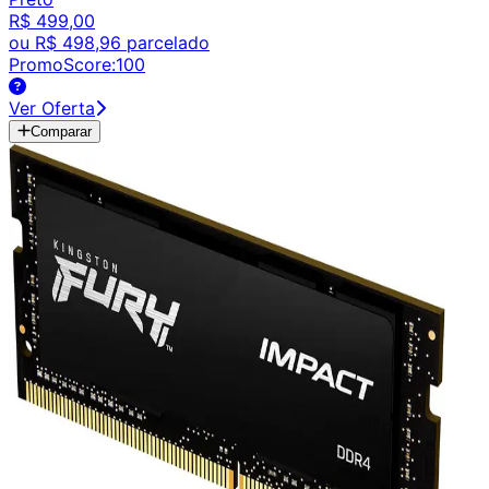
R$ 499,00
ou
R$ 498,96
parcelado
PromoScore:
100
Ver Oferta
Comparar