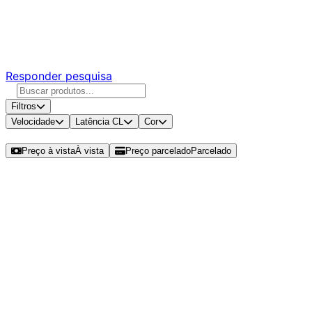
Ajude a melhorar a Promotech!
Responda nossa pesquisa rápida e nos ajude a criar uma
experiência ainda melhor para você.
Responder pesquisa
Filtros
Velocidade
Latência CL
Cor
Ordenar por
Preço à vista
À vista
Preço parcelado
Parcelado
Modelos disponíveis de Kingston
Fury Impact 16GB (1x16GB) DDR4
SO-DIMM