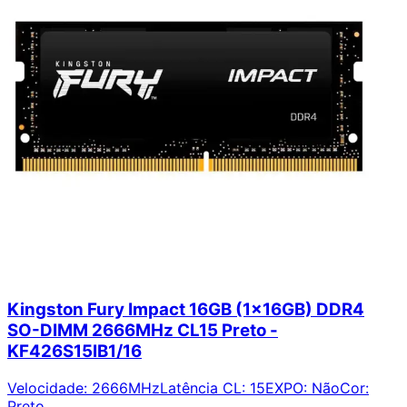
Kingston Fury Impact 16GB (1x16GB) DDR4
SO-DIMM 2666MHz CL15 Preto -
KF426S15IB1/16
Velocidade
:
2666MHz
Latência CL
:
15
EXPO
:
Não
Cor
:
Preto