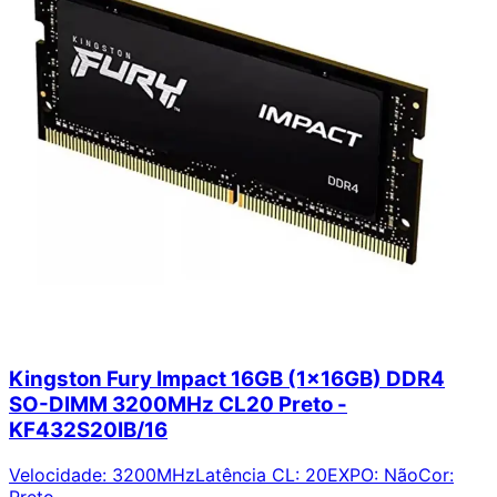
Kingston Fury Impact 16GB (1x16GB) DDR4
SO-DIMM 3200MHz CL20 Preto -
KF432S20IB/16
Velocidade
:
3200MHz
Latência CL
:
20
EXPO
:
Não
Cor
:
Preto