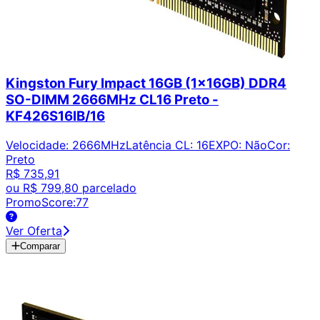
Kingston Fury Impact 16GB (1x16GB) DDR4
SO-DIMM 2666MHz CL16 Preto -
KF426S16IB/16
Velocidade
:
2666MHz
Latência CL
:
16
EXPO
:
Não
Cor
:
Preto
R$ 735,91
ou
R$ 799,80
parcelado
PromoScore:
77
Ver Oferta
Comparar