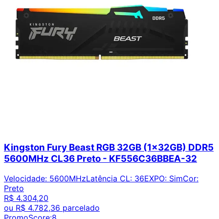
Kingston Fury Beast RGB 32GB (1x32GB) DDR5
5600MHz CL36 Preto - KF556C36BBEA-32
Velocidade
:
5600MHz
Latência CL
:
36
EXPO
:
Sim
Cor
:
Preto
R$ 4.304,20
ou
R$ 4.782,36
parcelado
PromoScore:
8