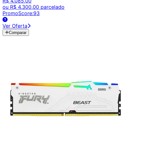
R$ 4.085,00
ou
R$ 4.300,00
parcelado
PromoScore:
93
Ver Oferta
Comparar