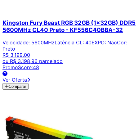
Kingston Fury Beast RGB 32GB (1x32GB) DDR5
5600MHz CL40 Preto - KF556C40BBA-32
Velocidade
:
5600MHz
Latência CL
:
40
EXPO
:
Não
Cor
:
Preto
R$ 3.199,00
ou
R$ 3.198,96
parcelado
PromoScore:
48
Ver Oferta
Comparar