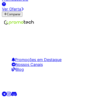
Ver Oferta
Comparar
Encontre os melhores preços em tecnologia. Compare,
crie alertas e economize em suas compras.
Links Úteis
Promoções em Destaque
Nossos Canais
Blog
Siga-nos
©
2026
Promotech. Todos os direitos reservados.