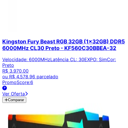
Kingston Fury Beast RGB 32GB (1x32GB) DDR5
6000MHz CL30 Preto - KF560C30BBEA-32
Velocidade
:
6000MHz
Latência CL
:
30
EXPO
:
Sim
Cor
:
Preto
R$ 3.970,00
ou
R$ 4.578,96
parcelado
PromoScore:
6
Ver Oferta
Comparar