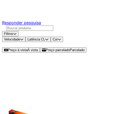
Responda nossa pesquisa rápida e nos ajude a criar uma
experiência ainda melhor para você.
Responder pesquisa
Filtros
Velocidade
Latência CL
Cor
Ordenar por
Preço à vista
À vista
Preço parcelado
Parcelado
Modelos disponíveis de Kingston
Fury Beast RGB 32GB (1x32GB)
DDR5