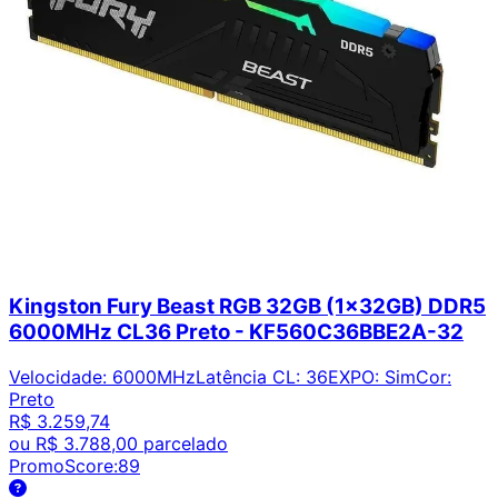
Kingston Fury Beast RGB 32GB (1x32GB) DDR5
6000MHz CL36 Preto - KF560C36BBE2A-32
Velocidade
:
6000MHz
Latência CL
:
36
EXPO
:
Sim
Cor
:
Preto
R$ 3.259,74
ou
R$ 3.788,00
parcelado
PromoScore:
89