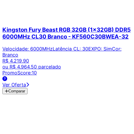
Kingston Fury Beast RGB 32GB (1x32GB) DDR5
6000MHz CL30 Branco - KF560C30BWEA-32
Velocidade
:
6000MHz
Latência CL
:
30
EXPO
:
Sim
Cor
:
Branco
R$ 4.219,90
ou
R$ 4.964,50
parcelado
PromoScore:
10
Ver Oferta
Comparar