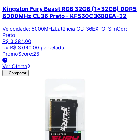
Kingston Fury Beast RGB 32GB (1x32GB) DDR5
6000MHz CL36 Preto - KF560C36BBEA-32
Velocidade
:
6000MHz
Latência CL
:
36
EXPO
:
Sim
Cor
:
Preto
R$ 3.284,00
ou
R$ 3.690,00
parcelado
PromoScore:
28
Ver Oferta
Comparar