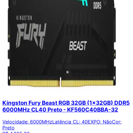
Kingston Fury Beast RGB 32GB (1x32GB) DDR5
6000MHz CL40 Preto - KF560C40BBA-32
Velocidade
:
6000MHz
Latência CL
:
40
EXPO
:
Não
Cor
:
Preto