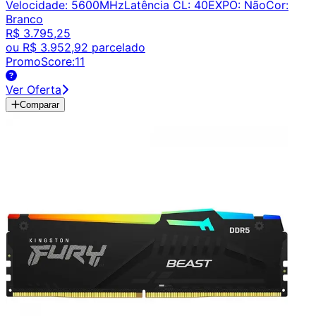
Velocidade
:
5600MHz
Latência CL
:
40
EXPO
:
Não
Cor
:
Branco
R$ 3.795,25
ou
R$ 3.952,92
parcelado
PromoScore:
11
Ver Oferta
Comparar