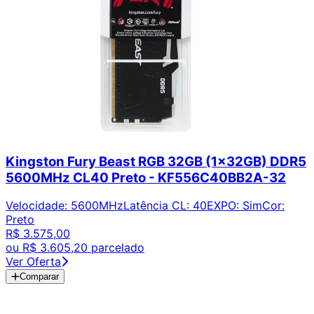
Kingston Fury Beast RGB 32GB (1x32GB) DDR5
5600MHz CL40 Preto - KF556C40BB2A-32
Velocidade
:
5600MHz
Latência CL
:
40
EXPO
:
Sim
Cor
:
Preto
R$ 3.575,00
ou
R$ 3.605,20
parcelado
Ver Oferta
Comparar