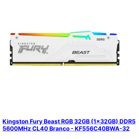
Kingston Fury Beast RGB 32GB (1x32GB) DDR5
5600MHz CL40 Branco - KF556C40BWA-32