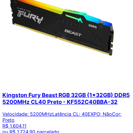
Kingston Fury Beast RGB 32GB (1x32GB) DDR5
5200MHz CL40 Preto - KF552C40BBA-32
Velocidade
:
5200MHz
Latência CL
:
40
EXPO
:
Não
Cor
:
Preto
R$ 1.604,11
ou
R$ 1.724,90
parcelado