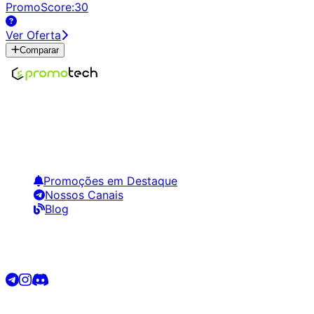
PromoScore:
30
Ver Oferta
Comparar
Encontre os melhores preços em tecnologia. Compare,
crie alertas e economize em suas compras.
Links Úteis
Promoções em Destaque
Nossos Canais
Blog
Siga-nos
©
2026
Promotech. Todos os direitos reservados.