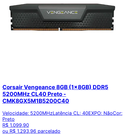
Corsair Vengeance 8GB (1x8GB) DDR5
5200MHz CL40 Preto -
CMK8GX5M1B5200C40
Velocidade
:
5200MHz
Latência CL
:
40
EXPO
:
Não
Cor
:
Preto
R$ 1.099,90
ou
R$ 1.293,96
parcelado