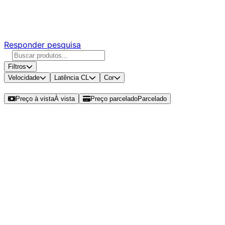
Responda nossa pesquisa rápida e nos ajude a criar uma
experiência ainda melhor para você.
Responder pesquisa
Filtros
Velocidade
Latência CL
Cor
Ordenar por
Preço à vista
À vista
Preço parcelado
Parcelado
Modelos disponíveis de Corsair
Vengeance 8GB (1x8GB) DDR5