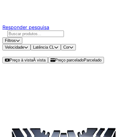
Responda nossa pesquisa rápida e nos ajude a criar uma
experiência ainda melhor para você.
Responder pesquisa
Filtros
Velocidade
Latência CL
Cor
Ordenar por
Preço à vista
À vista
Preço parcelado
Parcelado
Modelos disponíveis de G.Skill Flare
X 16GB (2x8GB) DDR4