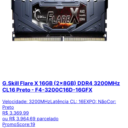
G.Skill Flare X 16GB (2x8GB) DDR4 3200MHz
CL16 Preto - F4-3200C16D-16GFX
Velocidade
:
3200MHz
Latência CL
:
16
EXPO
:
Não
Cor
:
Preto
R$ 3.369,99
ou
R$ 3.964,69
parcelado
PromoScore:
19