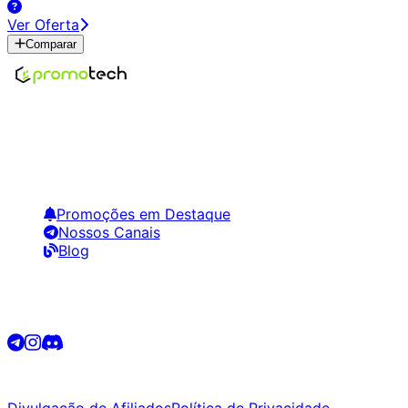
Ver Oferta
Comparar
Encontre os melhores preços em tecnologia. Compare,
crie alertas e economize em suas compras.
Links Úteis
Promoções em Destaque
Nossos Canais
Blog
Siga-nos
©
2026
Promotech. Todos os direitos reservados.
Divulgação de Afiliados
Política de Privacidade