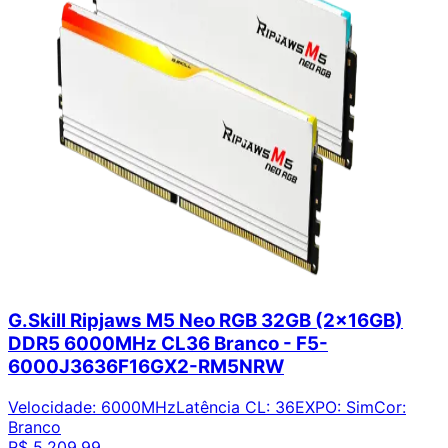
G.Skill Ripjaws M5 Neo RGB 32GB (2x16GB)
DDR5 6000MHz CL36 Branco - F5-
6000J3636F16GX2-RM5NRW
Velocidade
:
6000MHz
Latência CL
:
36
EXPO
:
Sim
Cor
:
Branco
R$ 5.209,99