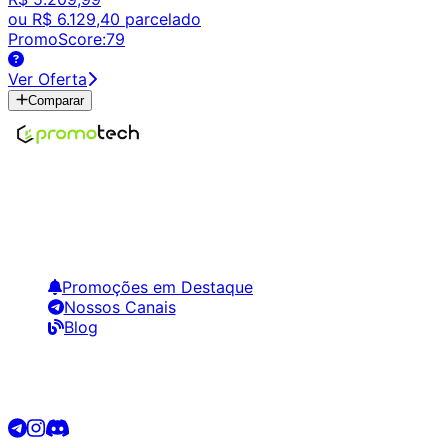
ou
R$ 6.129,40
parcelado
PromoScore:
79
Ver Oferta
Comparar
Encontre os melhores preços em tecnologia. Compare,
crie alertas e economize em suas compras.
Links Úteis
Promoções em Destaque
Nossos Canais
Blog
Siga-nos