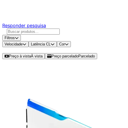
Responda nossa pesquisa rápida e nos ajude a criar uma
experiência ainda melhor para você.
Responder pesquisa
Filtros
Velocidade
Latência CL
Cor
Ordenar por
Preço à vista
À vista
Preço parcelado
Parcelado
Modelos disponíveis de G.Skill
Ripjaws M5 Neo RGB 32GB
(2x16GB) DDR5