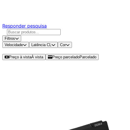
Responda nossa pesquisa rápida e nos ajude a criar uma
experiência ainda melhor para você.
Responder pesquisa
Filtros
Velocidade
Latência CL
Cor
Ordenar por
Preço à vista
À vista
Preço parcelado
Parcelado
Modelos disponíveis de Kingston
Fury Beast 64GB (2x32GB) DDR4