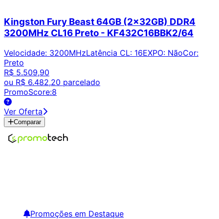
Kingston Fury Beast 64GB (2x32GB) DDR4
3200MHz CL16 Preto - KF432C16BBK2/64
Velocidade
:
3200MHz
Latência CL
:
16
EXPO
:
Não
Cor
:
Preto
R$ 5.509,90
ou
R$ 6.482,20
parcelado
PromoScore:
8
Ver Oferta
Comparar
Encontre os melhores preços em tecnologia. Compare,
crie alertas e economize em suas compras.
Links Úteis
Promoções em Destaque