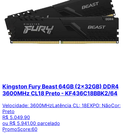
Kingston Fury Beast 64GB (2x32GB) DDR4
3600MHz CL18 Preto - KF436C18BBK2/64
Velocidade
:
3600MHz
Latência CL
:
18
EXPO
:
Não
Cor
:
Preto
R$ 5.049,90
ou
R$ 5.941,00
parcelado
PromoScore:
60