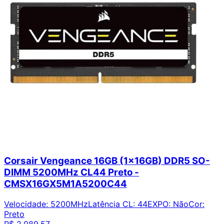
Corsair Vengeance 16GB (1x16GB) DDR5 SO-
DIMM 5200MHz CL44 Preto -
CMSX16GX5M1A5200C44
Velocidade
:
5200MHz
Latência CL
:
44
EXPO
:
Não
Cor
:
Preto
R$ 2.089,57