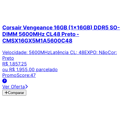
Corsair Vengeance 16GB (1x16GB) DDR5 SO-
DIMM 5600MHz CL48 Preto -
CMSX16GX5M1A5600C48
Velocidade
:
5600MHz
Latência CL
:
48
EXPO
:
Não
Cor
:
Preto
R$ 1.857,25
ou
R$ 1.955,00
parcelado
PromoScore:
47
Ver Oferta
Comparar