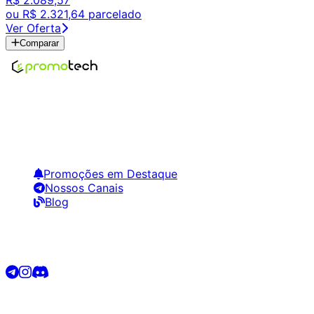
ou
R$ 2.321,64
parcelado
Ver Oferta
Comparar
Encontre os melhores preços em tecnologia. Compare,
crie alertas e economize em suas compras.
Links Úteis
Promoções em Destaque
Nossos Canais
Blog
Siga-nos
©
2026
Promotech. Todos os direitos reservados.