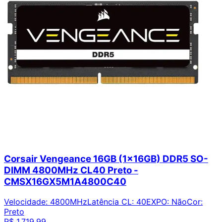
Corsair Vengeance 16GB (1x16GB) DDR5 SO-
DIMM 4800MHz CL40 Preto -
CMSX16GX5M1A4800C40
Velocidade
:
4800MHz
Latência CL
:
40
EXPO
:
Não
Cor
:
Preto
R$ 1.719,99