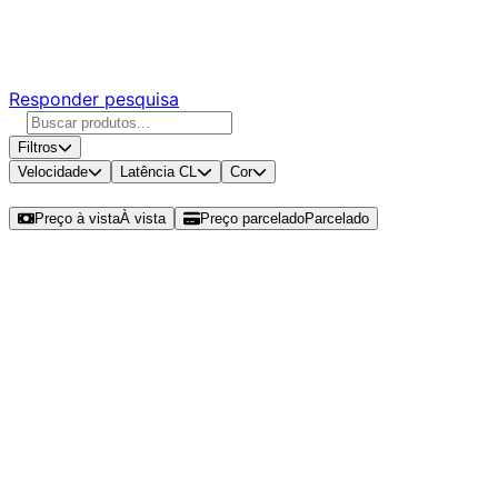
Responda nossa pesquisa rápida e nos ajude a criar uma
experiência ainda melhor para você.
Responder pesquisa
Filtros
Velocidade
Latência CL
Cor
Ordenar por
Preço à vista
À vista
Preço parcelado
Parcelado
Modelos disponíveis de Corsair
Vengeance 16GB (1x16GB) DDR5
SO-DIMM