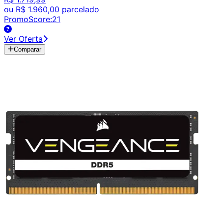
ou
R$ 1.960,00
parcelado
PromoScore:
21
Ver Oferta
Comparar