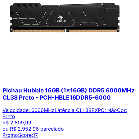
Pichau Hubble 16GB (1x16GB) DDR5 6000MHz
CL38 Preto - PCH-HBLE16DDR5-6000
Velocidade
:
6000MHz
Latência CL
:
38
EXPO
:
Não
Cor
:
Preto
R$ 2.509,99
ou
R$ 2.952,96
parcelado
PromoScore:
17