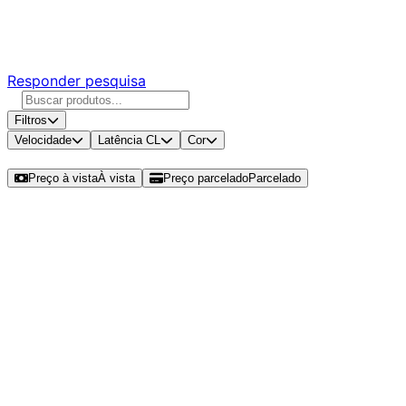
Responda nossa pesquisa rápida e nos ajude a criar uma
experiência ainda melhor para você.
Responder pesquisa
Filtros
Velocidade
Latência CL
Cor
Ordenar por
Preço à vista
À vista
Preço parcelado
Parcelado
Modelos disponíveis de Pichau
Hubble 16GB (1x16GB) DDR5