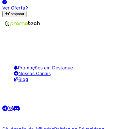
Ver Oferta
Comparar
Encontre os melhores preços em tecnologia. Compare,
crie alertas e economize em suas compras.
Links Úteis
Promoções em Destaque
Nossos Canais
Blog
Siga-nos
©
2026
Promotech. Todos os direitos reservados.
Divulgação de Afiliados
Política de Privacidade