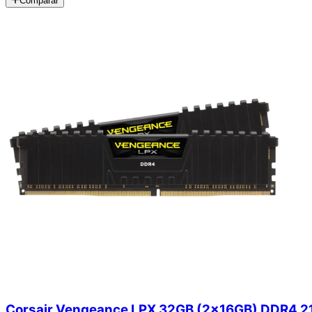
Comparar
Corsair Vengeance LPX 32GB (2x16GB) DDR4