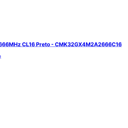
 2666MHz CL16 Preto - CMK32GX4M2A2666C16
o