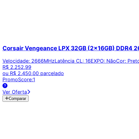
Corsair Vengeance LPX 32GB (2x16GB) DDR4
Velocidade
:
2666MHz
Latência CL
:
16
EXPO
:
Não
Cor
:
Pret
R$ 2.252,99
ou
R$ 2.450,00
parcelado
PromoScore:
1
Ver Oferta
Comparar