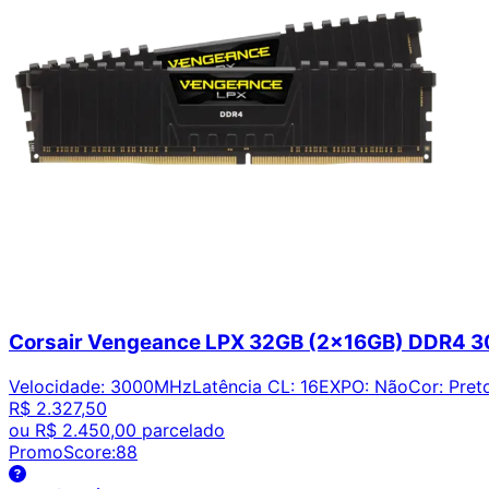
Corsair Vengeance LPX 32GB (2x16GB) DDR4
Velocidade
:
3000MHz
Latência CL
:
16
EXPO
:
Não
Cor
:
Pret
R$ 2.327,50
ou
R$ 2.450,00
parcelado
PromoScore:
88