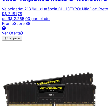
Velocidade
:
2133MHz
Latência CL
:
13
EXPO
:
Não
Cor
:
Pret
R$ 2.151,75
ou
R$ 2.265,00
parcelado
PromoScore:
88
Ver Oferta
Comparar