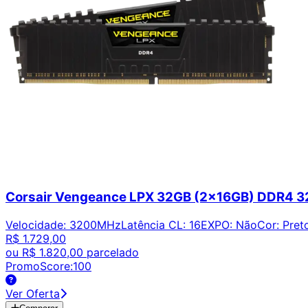
Corsair Vengeance LPX 32GB (2x16GB) DDR4
Velocidade
:
3200MHz
Latência CL
:
16
EXPO
:
Não
Cor
:
Pret
R$ 1.729,00
ou
R$ 1.820,00
parcelado
PromoScore:
100
Ver Oferta