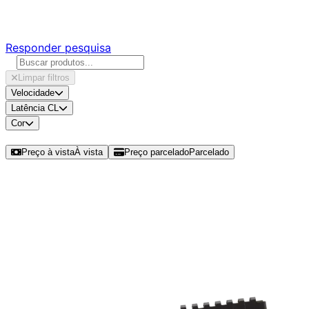
Responda nossa pesquisa rápida e nos ajude a criar uma 
Responder pesquisa
Limpar filtros
Velocidade
Latência CL
Cor
Ordenar por
Preço à vista
À vista
Preço parcelado
Parcelado
Modelos disponíveis de Corsair Ve