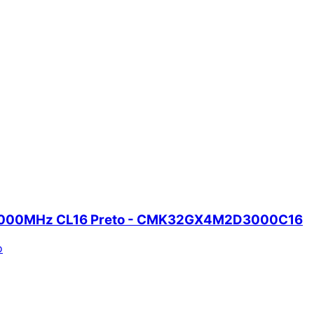
 3000MHz CL16 Preto - CMK32GX4M2D3000C16
o