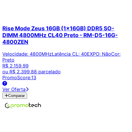
Rise Mode Zeus 16GB (1x16GB) DDR5 SO-
DIMM 4800MHz CL40 Preto - RM-D5-16G-
4800ZEN
Velocidade
:
4800MHz
Latência CL
:
40
EXPO
:
Não
Cor
:
Preto
R$ 2.159,99
ou
R$ 2.399,88
parcelado
PromoScore:
13
Ver Oferta
Comparar
Encontre os melhores preços em tecnologia. Compare,
crie alertas e economize em suas compras.