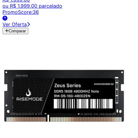
ou
R$ 1.999,00
parcelado
PromoScore:
36
Ver Oferta
Comparar