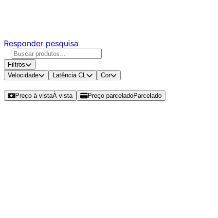
Responda nossa pesquisa rápida e nos ajude a criar uma
experiência ainda melhor para você.
Responder pesquisa
Filtros
Velocidade
Latência CL
Cor
Ordenar por
Preço à vista
À vista
Preço parcelado
Parcelado
Modelos disponíveis de Rise Mode
Zeus 16GB (1x16GB) DDR5 SO-
DIMM