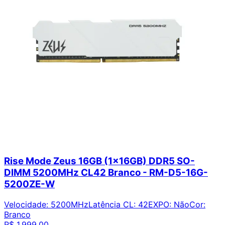
Rise Mode Zeus 16GB (1x16GB) DDR5 SO-
DIMM 5200MHz CL42 Branco - RM-D5-16G-
5200ZE-W
Velocidade
:
5200MHz
Latência CL
:
42
EXPO
:
Não
Cor
:
Branco
R$ 1.999,00