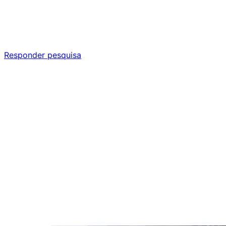
Ajude a melhorar a Promotech!
Responda nossa pesquisa rápida e nos ajude a criar uma 
Responder pesquisa