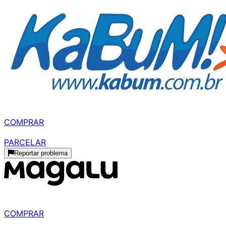
MELHOR À VISTA
R$ 827,99
à vista
COMPRAR
R$ 974,10
parcelado
PARCELAR
Reportar problema
MELHOR PARCELADO
R$ 857,22
à vista
COMPRAR
R$ 974,08
parcelado