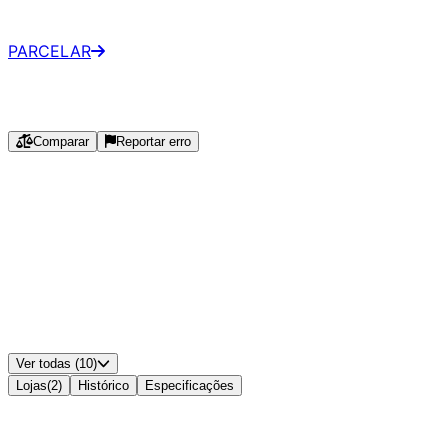
Parcelado
•
Magazine Luiza
PARCELAR
Especificações
Comparar
Reportar erro
Marca
:
Husky
Série
:
Tipo
:
DDR4
Capacidade
:
16
GB
Plataforma
:
Notebook (SO-DIMM)
Velocidade
:
3200
MHz
Latência CL
:
22
Configuração do Kit
:
1x16GB
XMP
:
Não
EXPO
:
Não
Ver todas (10)
Lojas
(
2
)
Histórico
Especificações
Disponível em
2
lojas