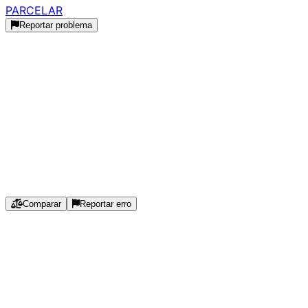
PARCELAR
Reportar problema
Histórico de Preços
Histórico Indisponível
Estamos coletando dados de preços para este produto.
Especificações
Comparar
Reportar erro
Marca
:
Husky
Série
:
Tipo
:
DDR4
Capacidade
:
16
GB
Plataforma
:
Notebook (SO-DIMM)
Velocidade
:
3200
MHz
Latência CL
:
22