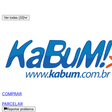
Configuração do Kit
:
1x16GB
XMP
:
Não
EXPO
:
Não
Ver todas (10)
Disponível em
2
lojas
MELHOR À VISTA
R$ 827,99
à vista
COMPRAR
R$ 974,10
parcelado
PARCELAR
Reportar problema