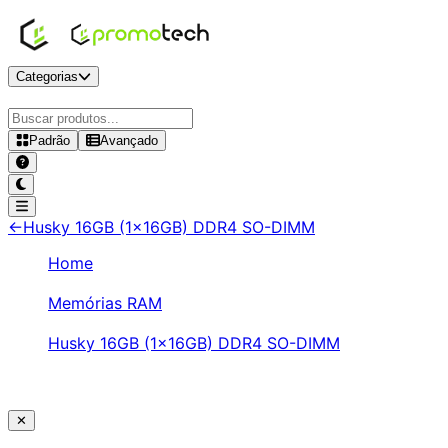
Categorias
Padrão
Avançado
←
Husky 16GB (1x16GB) DDR4 SO-DIMM
Home
/
Memórias RAM
/
Husky 16GB (1x16GB) DDR4 SO-DIMM
/
3200MHz CL22 Preto - HRMN001163222PT
✕