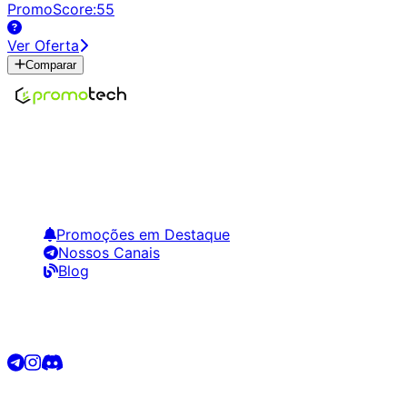
PromoScore:
55
Ver Oferta
Comparar
Encontre os melhores preços em tecnologia. Compare,
crie alertas e economize em suas compras.
Links Úteis
Promoções em Destaque
Nossos Canais
Blog
Siga-nos
©
2026
Promotech. Todos os direitos reservados.