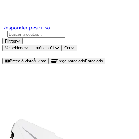
Responda nossa pesquisa rápida e nos ajude a criar uma
experiência ainda melhor para você.
Responder pesquisa
Filtros
Velocidade
Latência CL
Cor
Ordenar por
Preço à vista
À vista
Preço parcelado
Parcelado
Modelos disponíveis de Rise Mode
Zeus 16GB (1x16GB) DDR5