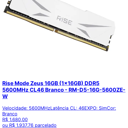
Rise Mode Zeus 16GB (1x16GB) DDR5
5600MHz CL46 Branco - RM-D5-16G-5600ZE-
W
Velocidade
:
5600MHz
Latência CL
:
46
EXPO
:
Sim
Cor
:
Branco
R$ 1.680,00
ou
R$ 1.937,76
parcelado