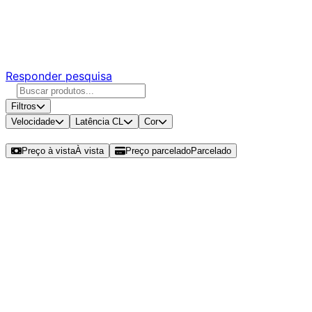
Ajude a melhorar a Promotech!
Responda nossa pesquisa rápida e nos ajude a criar uma
experiência ainda melhor para você.
Responder pesquisa
Filtros
Velocidade
Latência CL
Cor
Ordenar por
Preço à vista
À vista
Preço parcelado
Parcelado
Modelos disponíveis de Corsair
Vengeance RGB PRO SL 16GB
(2x8GB) DDR4