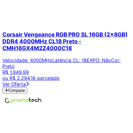
Corsair Vengeance RGB PRO SL 16GB (2x8GB)
DDR4 4000MHz CL18 Preto -
CMH16GX4M2Z4000C18
Velocidade
:
4000MHz
Latência CL
:
18
EXPO
:
Não
Cor
:
Preto
R$ 1.949,99
ou
R$ 2.294,16
parcelado
Ver Oferta
Comparar
Encontre os melhores preços em tecnologia. Compare,
crie alertas e economize em suas compras.