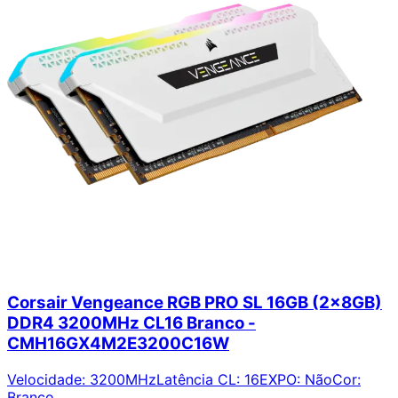
Corsair Vengeance RGB PRO SL 16GB (2x8GB)
DDR4 3200MHz CL16 Branco -
CMH16GX4M2E3200C16W
Velocidade
:
3200MHz
Latência CL
:
16
EXPO
:
Não
Cor
:
Branco