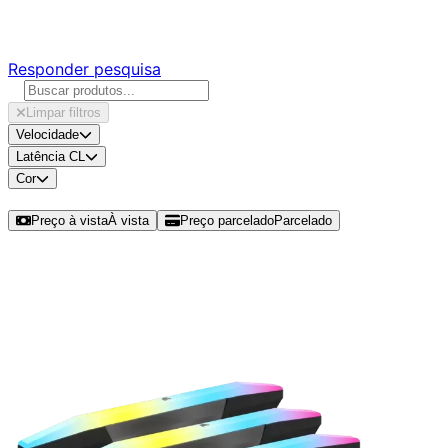
Responda nossa pesquisa rápida e nos ajude a criar uma 
Responder pesquisa
Limpar filtros
Velocidade
Latência CL
Cor
Ordenar por
Preço à vista
À vista
Preço parcelado
Parcelado
Modelos disponíveis de Corsair Ve