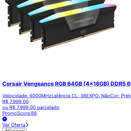
Corsair Vengeance RGB 64GB (4x16GB) DDR
Velocidade
:
6000MHz
Latência CL
:
36
EXPO
:
Não
Cor
:
Pret
R$ 7.999,00
ou
R$ 7.999,00
parcelado
PromoScore:
88
Ver Oferta