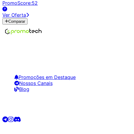
PromoScore:
52
Ver Oferta
Comparar
Encontre os melhores preços em tecnologia. Compare,
crie alertas e economize em suas compras.
Links Úteis
Promoções em Destaque
Nossos Canais
Blog
Siga-nos
©
2026
Promotech. Todos os direitos reservados.