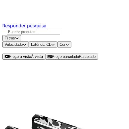
Responda nossa pesquisa rápida e nos ajude a criar uma
experiência ainda melhor para você.
Responder pesquisa
Filtros
Velocidade
Latência CL
Cor
Ordenar por
Preço à vista
À vista
Preço parcelado
Parcelado
Modelos disponíveis de G.Skill
Sniper X 32GB (2x16GB) DDR4