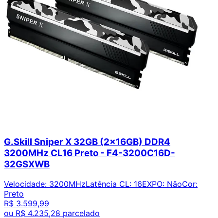
G.Skill Sniper X 32GB (2x16GB) DDR4
3200MHz CL16 Preto - F4-3200C16D-
32GSXWB
Velocidade
:
3200MHz
Latência CL
:
16
EXPO
:
Não
Cor
:
Preto
R$ 3.599,99
ou
R$ 4.235,28
parcelado