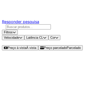
Responda nossa pesquisa rápida e nos ajude a criar uma
experiência ainda melhor para você.
Responder pesquisa
Filtros
Velocidade
Latência CL
Cor
Ordenar por
Preço à vista
À vista
Preço parcelado
Parcelado
Modelos disponíveis de Husky
Impulse 8GB (1x8GB) DDR4