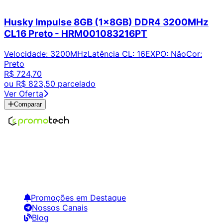
Husky Impulse 8GB (1x8GB) DDR4 3200MHz
CL16 Preto - HRM001083216PT
Velocidade
:
3200MHz
Latência CL
:
16
EXPO
:
Não
Cor
:
Preto
R$ 724,70
ou
R$ 823,50
parcelado
Ver Oferta
Comparar
Encontre os melhores preços em tecnologia. Compare,
crie alertas e economize em suas compras.
Links Úteis
Promoções em Destaque
Nossos Canais
Blog