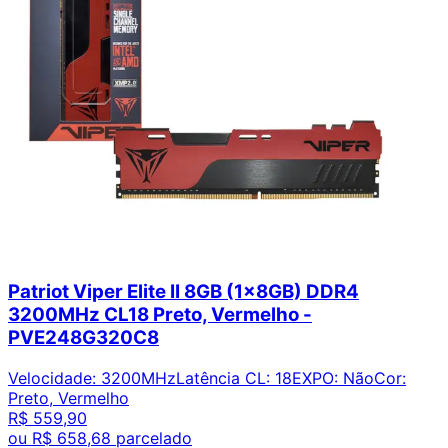
Patriot Viper Elite II 8GB (1x8GB) DDR4
3200MHz CL18 Preto, Vermelho -
PVE248G320C8
Velocidade
:
3200MHz
Latência CL
:
18
EXPO
:
Não
Cor
:
Preto, Vermelho
R$ 559,90
ou
R$ 658,68
parcelado