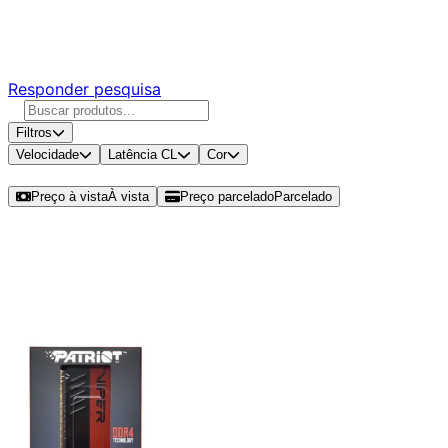
Responda nossa pesquisa rápida e nos ajude a criar uma
experiência ainda melhor para você.
Responder pesquisa
Filtros
Velocidade
Latência CL
Cor
Ordenar por
Preço à vista
À vista
Preço parcelado
Parcelado
Modelos disponíveis de Patriot
Viper Elite II 8GB (1x8GB) DDR4