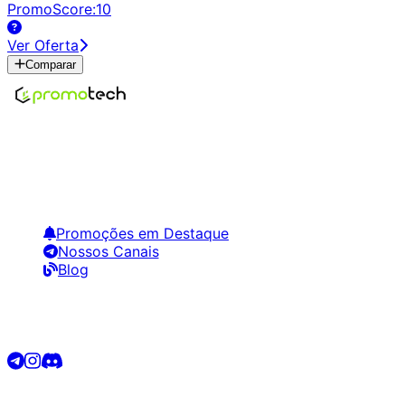
PromoScore:
10
Ver Oferta
Comparar
Encontre os melhores preços em tecnologia. Compare,
crie alertas e economize em suas compras.
Links Úteis
Promoções em Destaque
Nossos Canais
Blog
Siga-nos
©
2026
Promotech. Todos os direitos reservados.