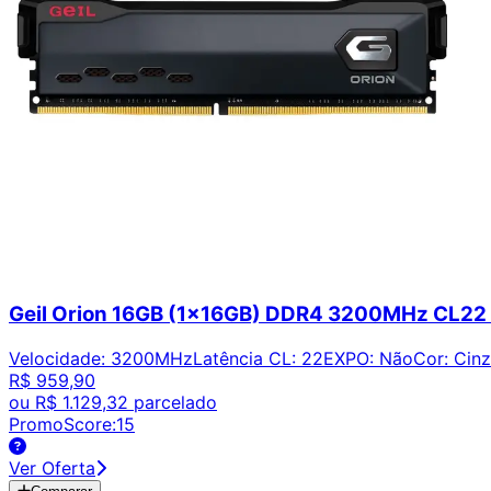
Geil Orion 16GB (1x16GB) DDR4 3200MHz CL2
Velocidade
:
3200MHz
Latência CL
:
22
EXPO
:
Não
Cor
:
Cin
R$ 959,90
ou
R$ 1.129,32
parcelado
PromoScore:
15
Ver Oferta