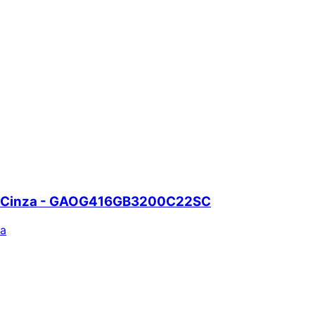
2 Cinza - GAOG416GB3200C22SC
za