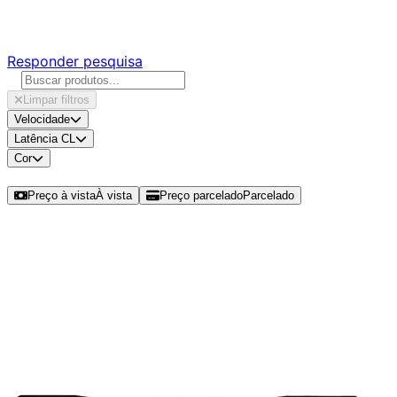
Responda nossa pesquisa rápida e nos ajude a criar uma 
Responder pesquisa
Limpar filtros
Velocidade
Latência CL
Cor
Ordenar por
Preço à vista
À vista
Preço parcelado
Parcelado
Modelos disponíveis de Geil Orion 