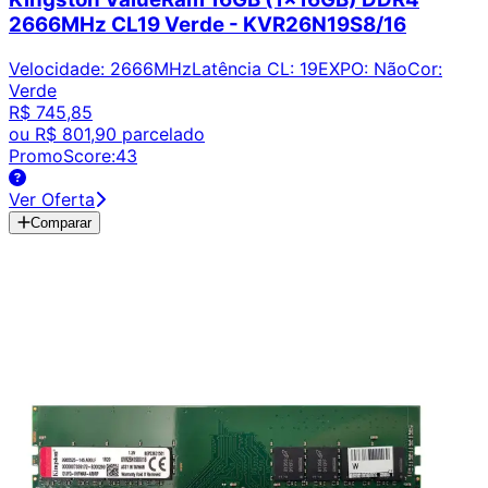
2666MHz CL19 Verde - KVR26N19S8/16
Velocidade
:
2666MHz
Latência CL
:
19
EXPO
:
Não
Cor
:
Verde
R$ 745,85
ou
R$ 801,90
parcelado
PromoScore:
43
Ver Oferta
Comparar