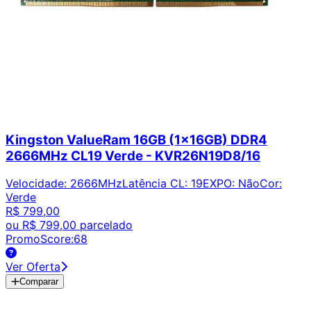
Kingston ValueRam 16GB (1x16GB) DDR4
2666MHz CL19 Verde - KVR26N19D8/16
Velocidade
:
2666MHz
Latência CL
:
19
EXPO
:
Não
Cor
:
Verde
R$ 799,00
ou
R$ 799,00
parcelado
PromoScore:
68
Ver Oferta
Comparar