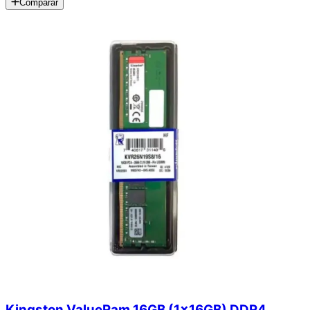
Comparar
Kingston ValueRam 16GB (1x16GB) DDR4