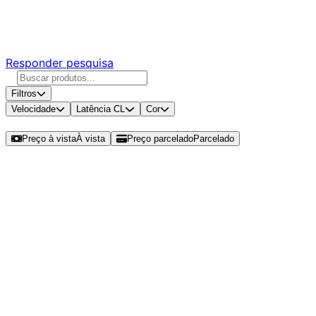
Responda nossa pesquisa rápida e nos ajude a criar uma
experiência ainda melhor para você.
Responder pesquisa
Filtros
Velocidade
Latência CL
Cor
Ordenar por
Preço à vista
À vista
Preço parcelado
Parcelado
Modelos disponíveis de Kingston
ValueRam 16GB (1x16GB) DDR4