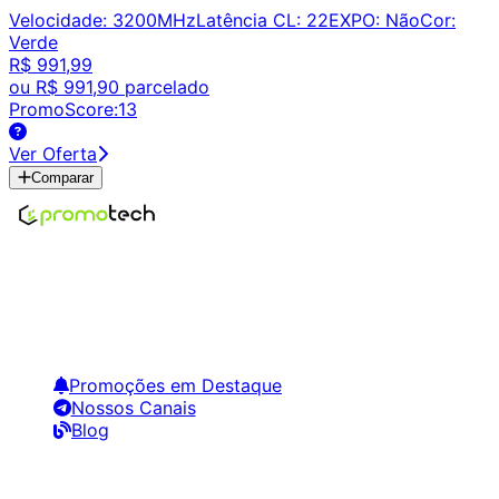
Velocidade
:
3200MHz
Latência CL
:
22
EXPO
:
Não
Cor
:
Verde
R$ 991,99
ou
R$ 991,90
parcelado
PromoScore:
13
Ver Oferta
Comparar
Encontre os melhores preços em tecnologia. Compare,
crie alertas e economize em suas compras.
Links Úteis
Promoções em Destaque
Nossos Canais
Blog
Siga-nos