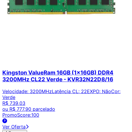
Kingston ValueRam 16GB (1x16GB) DDR4
3200MHz CL22 Verde - KVR32N22D8/16
Velocidade
:
3200MHz
Latência CL
:
22
EXPO
:
Não
Cor
:
Verde
R$ 739,03
ou
R$ 777,90
parcelado
PromoScore:
100
Ver Oferta