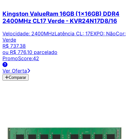
Kingston ValueRam 16GB (1x16GB) DDR4
2400MHz CL17 Verde - KVR24N17D8/16
Velocidade
:
2400MHz
Latência CL
:
17
EXPO
:
Não
Cor
:
Verde
R$ 737,38
ou
R$ 776,10
parcelado
PromoScore:
42
Ver Oferta
Comparar