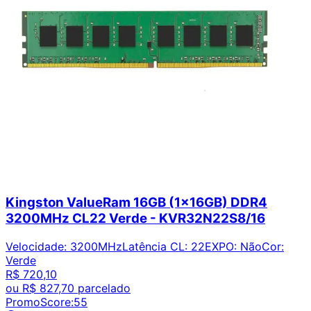
Kingston ValueRam 16GB (1x16GB) DDR4
3200MHz CL22 Verde - KVR32N22S8/16
Velocidade
:
3200MHz
Latência CL
:
22
EXPO
:
Não
Cor
:
Verde
R$ 720,10
ou
R$ 827,70
parcelado
PromoScore:
55