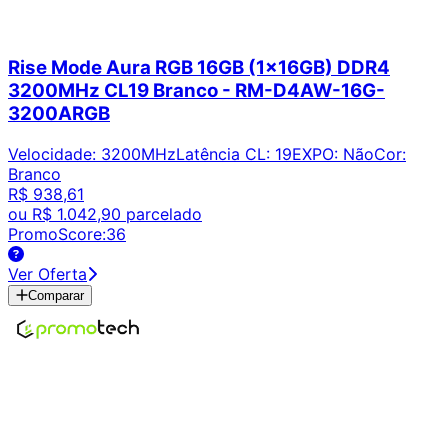
Rise Mode Aura RGB 16GB (1x16GB) DDR4
3200MHz CL19 Branco - RM-D4AW-16G-
3200ARGB
Velocidade
:
3200MHz
Latência CL
:
19
EXPO
:
Não
Cor
:
Branco
R$ 938,61
ou
R$ 1.042,90
parcelado
PromoScore:
36
Ver Oferta
Comparar
Encontre os melhores preços em tecnologia. Compare,
crie alertas e economize em suas compras.
Links Úteis