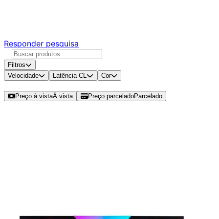
Responda nossa pesquisa rápida e nos ajude a criar uma
experiência ainda melhor para você.
Responder pesquisa
Filtros
Velocidade
Latência CL
Cor
Ordenar por
Preço à vista
À vista
Preço parcelado
Parcelado
Modelos disponíveis de Rise Mode
Aura RGB 16GB (1x16GB) DDR4