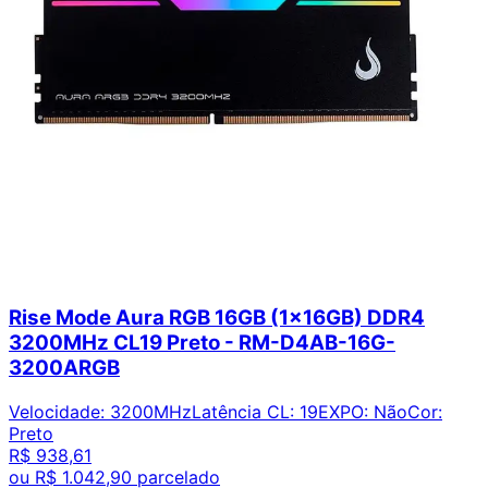
Rise Mode Aura RGB 16GB (1x16GB) DDR4
3200MHz CL19 Preto - RM-D4AB-16G-
3200ARGB
Velocidade
:
3200MHz
Latência CL
:
19
EXPO
:
Não
Cor
:
Preto
R$ 938,61
ou
R$ 1.042,90
parcelado