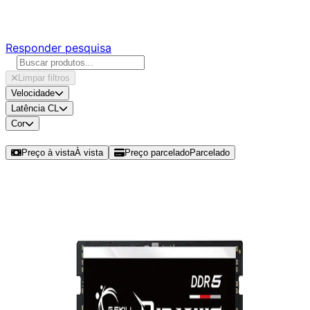
Responda nossa pesquisa rápida e nos ajude a criar uma 
Responder pesquisa
Limpar filtros
Velocidade
Latência CL
Cor
Ordenar por
Preço à vista
À vista
Preço parcelado
Parcelado
Modelos disponíveis de G.Skill Rip