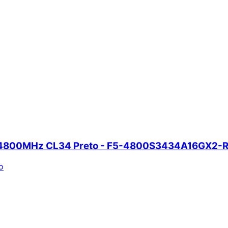
M 4800MHz CL34 Preto - F5-4800S3434A16GX2-
o