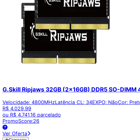
G.Skill Ripjaws 32GB (2x16GB) DDR5 SO-DIM
Velocidade
:
4800MHz
Latência CL
:
34
EXPO
:
Não
Cor
:
Pret
R$ 4.029,99
ou
R$ 4.741,16
parcelado
PromoScore:
26
Ver Oferta