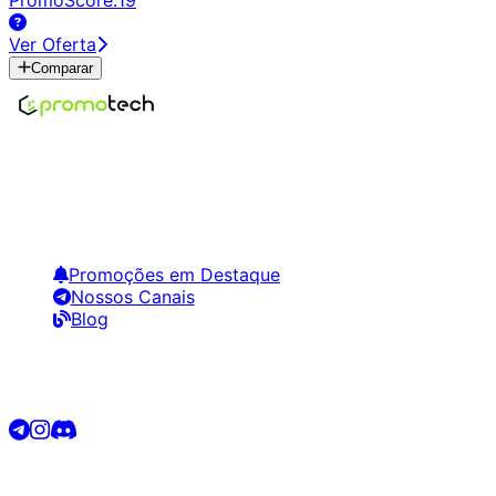
Ver Oferta
Comparar
Encontre os melhores preços em tecnologia. Compare,
crie alertas e economize em suas compras.
Links Úteis
Promoções em Destaque
Nossos Canais
Blog
Siga-nos
©
2026
Promotech. Todos os direitos reservados.