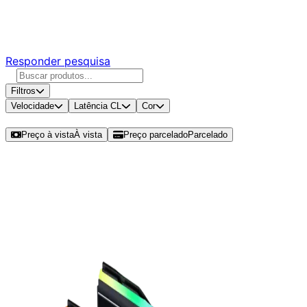
Responda nossa pesquisa rápida e nos ajude a criar uma
experiência ainda melhor para você.
Responder pesquisa
Filtros
Velocidade
Latência CL
Cor
Ordenar por
Preço à vista
À vista
Preço parcelado
Parcelado
Modelos disponíveis de G.Skill
Trident Z5 Neo RGB 32GB (2x16GB)
DDR5