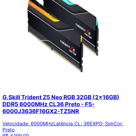
G.Skill Trident Z5 Neo RGB 32GB (2x16GB)
DDR5 6000MHz CL36 Preto - F5-
6000J3636F16GX2-TZ5NR
Velocidade
:
6000MHz
Latência CL
:
36
EXPO
:
Sim
Cor
:
Preto
R$ 4.199,00