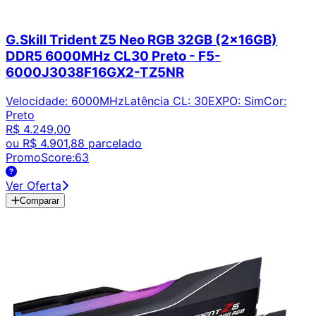
G.Skill Trident Z5 Neo RGB 32GB (2x16GB)
DDR5 6000MHz CL30 Preto - F5-
6000J3038F16GX2-TZ5NR
Velocidade
:
6000MHz
Latência CL
:
30
EXPO
:
Sim
Cor
:
Preto
R$ 4.249,00
ou
R$ 4.901,88
parcelado
PromoScore:
63
Ver Oferta
Comparar