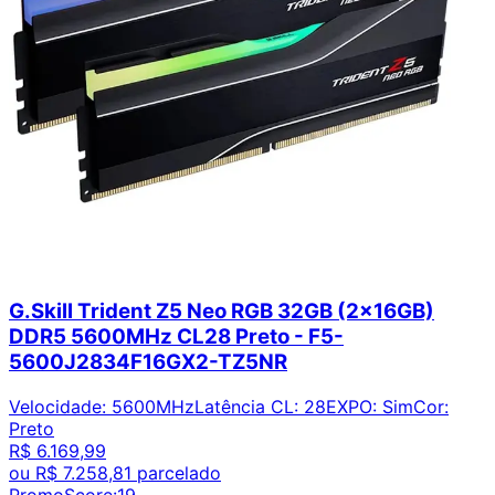
G.Skill Trident Z5 Neo RGB 32GB (2x16GB)
DDR5 5600MHz CL28 Preto - F5-
5600J2834F16GX2-TZ5NR
Velocidade
:
5600MHz
Latência CL
:
28
EXPO
:
Sim
Cor
:
Preto
R$ 6.169,99
ou
R$ 7.258,81
parcelado
PromoScore:
19