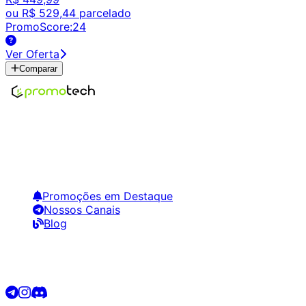
ou
R$ 529,44
parcelado
PromoScore:
24
Ver Oferta
Comparar
Encontre os melhores preços em tecnologia. Compare,
crie alertas e economize em suas compras.
Links Úteis
Promoções em Destaque
Nossos Canais
Blog
Siga-nos