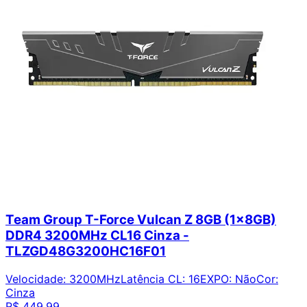
Team Group T-Force Vulcan Z 8GB (1x8GB)
DDR4 3200MHz CL16 Cinza -
TLZGD48G3200HC16F01
Velocidade
:
3200MHz
Latência CL
:
16
EXPO
:
Não
Cor
:
Cinza
R$ 449,99