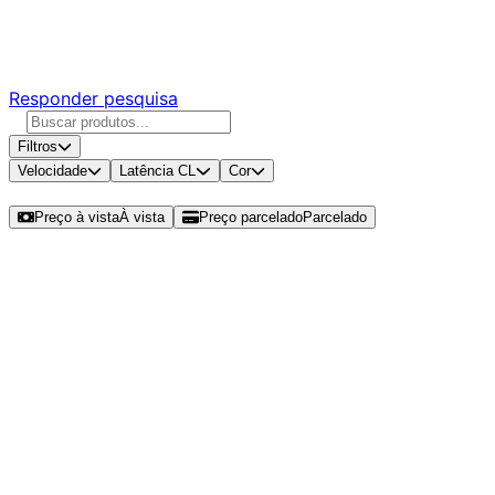
Responda nossa pesquisa rápida e nos ajude a criar uma
experiência ainda melhor para você.
Responder pesquisa
Filtros
Velocidade
Latência CL
Cor
Ordenar por
Preço à vista
À vista
Preço parcelado
Parcelado
Modelos disponíveis de Team Group
T-Force Vulcan Z 8GB (1x8GB)
DDR4