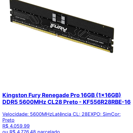
Kingston Fury Renegade Pro 16GB (1x16GB)
DDR5 5600MHz CL28 Preto - KF556R28RBE-16
Velocidade
:
5600MHz
Latência CL
:
28
EXPO
:
Sim
Cor
:
Preto
R$ 4.059,99
ou
R$ 4.776,48
parcelado