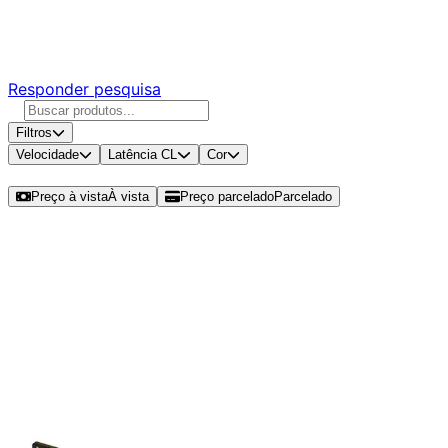
Responda nossa pesquisa rápida e nos ajude a criar uma
experiência ainda melhor para você.
Responder pesquisa
Filtros
Velocidade
Latência CL
Cor
Ordenar por
Preço à vista
À vista
Preço parcelado
Parcelado
Modelos disponíveis de Kingston
Fury Renegade Pro 16GB (1x16GB)
DDR5