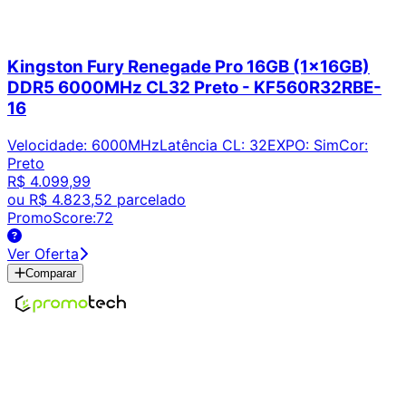
Kingston Fury Renegade Pro 16GB (1x16GB)
DDR5 6000MHz CL32 Preto - KF560R32RBE-
16
Velocidade
:
6000MHz
Latência CL
:
32
EXPO
:
Sim
Cor
:
Preto
R$ 4.099,99
ou
R$ 4.823,52
parcelado
PromoScore:
72
Ver Oferta
Comparar
Encontre os melhores preços em tecnologia. Compare,
crie alertas e economize em suas compras.