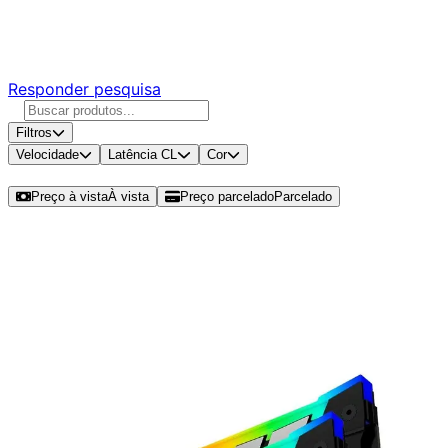
Responda nossa pesquisa rápida e nos ajude a criar uma
experiência ainda melhor para você.
Responder pesquisa
Filtros
Velocidade
Latência CL
Cor
Ordenar por
Preço à vista
À vista
Preço parcelado
Parcelado
Modelos disponíveis de Kingston
Fury Renegade RGB 32GB (4x8GB)
DDR4