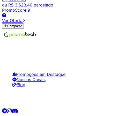
ou
R$ 3.623,40
parcelado
PromoScore:
9
Ver Oferta
Comparar
Encontre os melhores preços em tecnologia. Compare,
crie alertas e economize em suas compras.
Links Úteis
Promoções em Destaque
Nossos Canais
Blog
Siga-nos