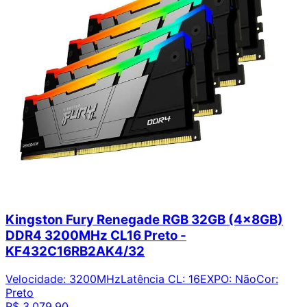
Kingston Fury Renegade RGB 32GB (4x8GB)
DDR4 3200MHz CL16 Preto -
KF432C16RB2AK4/32
Velocidade
:
3200MHz
Latência CL
:
16
EXPO
:
Não
Cor
:
Preto
R$ 3.079,90