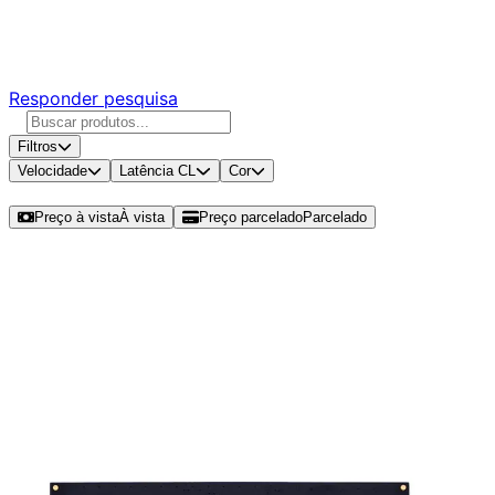
Responda nossa pesquisa rápida e nos ajude a criar uma
experiência ainda melhor para você.
Responder pesquisa
Filtros
Velocidade
Latência CL
Cor
Ordenar por
Preço à vista
À vista
Preço parcelado
Parcelado
Modelos disponíveis de Husky 16GB
(1x16GB) DDR4 SO-DIMM