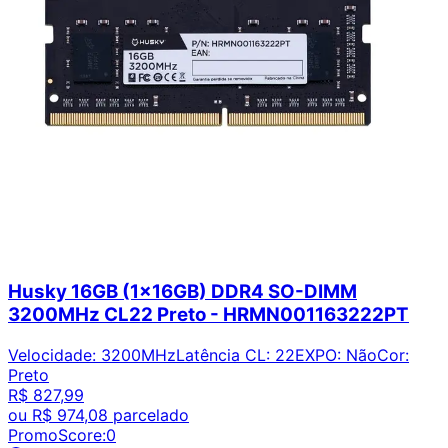
Husky 16GB (1x16GB) DDR4 SO-DIMM
3200MHz CL22 Preto - HRMN001163222PT
Velocidade
:
3200MHz
Latência CL
:
22
EXPO
:
Não
Cor
:
Preto
R$ 827,99
ou
R$ 974,08
parcelado
PromoScore:
0