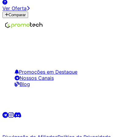
Ver Oferta
Comparar
Encontre os melhores preços em tecnologia. Compare,
crie alertas e economize em suas compras.
Links Úteis
Promoções em Destaque
Nossos Canais
Blog
Siga-nos
©
2026
Promotech. Todos os direitos reservados.
Divulgação de Afiliados
Política de Privacidade