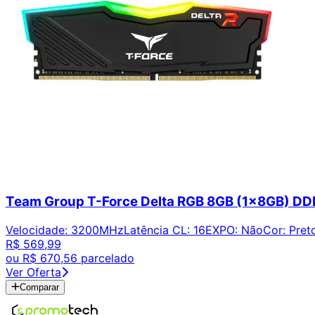
Team Group T-Force Delta RGB 8GB (1x8GB) 
Velocidade
:
3200MHz
Latência CL
:
16
EXPO
:
Não
Cor
:
Pret
R$ 569,99
ou
R$ 670,56
parcelado
Ver Oferta
Comparar