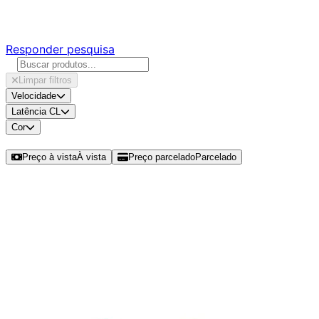
Responda nossa pesquisa rápida e nos ajude a criar uma 
Responder pesquisa
Limpar filtros
Velocidade
Latência CL
Cor
Ordenar por
Preço à vista
À vista
Preço parcelado
Parcelado
Modelos disponíveis de Team Group 