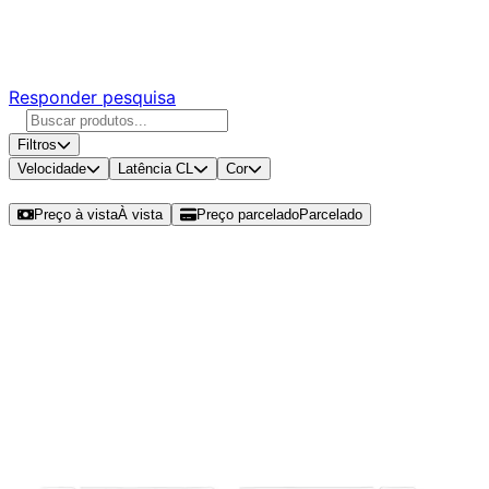
Responda nossa pesquisa rápida e nos ajude a criar uma
experiência ainda melhor para você.
Responder pesquisa
Filtros
Velocidade
Latência CL
Cor
Ordenar por
Preço à vista
À vista
Preço parcelado
Parcelado
Modelos disponíveis de Rise Mode
Viper 16GB (1x16GB) DDR4