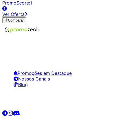
PromoScore:
1
Ver Oferta
Comparar
Encontre os melhores preços em tecnologia. Compare,
crie alertas e economize em suas compras.
Links Úteis
Promoções em Destaque
Nossos Canais
Blog
Siga-nos
©
2026
Promotech. Todos os direitos reservados.