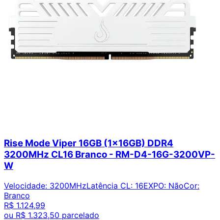
Rise Mode Viper 16GB (1x16GB) DDR4
3200MHz CL16 Branco - RM-D4-16G-3200VP-
W
Velocidade
:
3200MHz
Latência CL
:
16
EXPO
:
Não
Cor
:
Branco
R$ 1.124,99
ou
R$ 1.323,50
parcelado