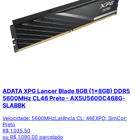
ADATA XPG Lancer Blade 8GB (1x8GB) DDR5
5600MHz CL46 Preto - AX5U5600C468G-
SLABBK
Velocidade
:
5600MHz
Latência CL
:
46
EXPO
:
Sim
Cor
:
Preto
R$ 1.035,50
ou
R$ 1.090,00
parcelado