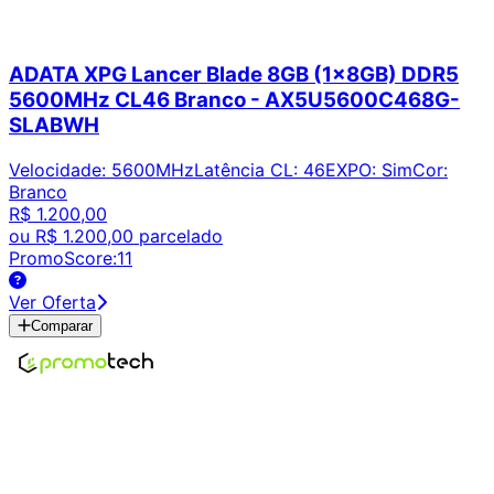
ADATA XPG Lancer Blade 8GB (1x8GB) DDR5
5600MHz CL46 Branco - AX5U5600C468G-
SLABWH
Velocidade
:
5600MHz
Latência CL
:
46
EXPO
:
Sim
Cor
:
Branco
R$ 1.200,00
ou
R$ 1.200,00
parcelado
PromoScore:
11
Ver Oferta
Comparar
Encontre os melhores preços em tecnologia. Compare,
crie alertas e economize em suas compras.
Links Úteis