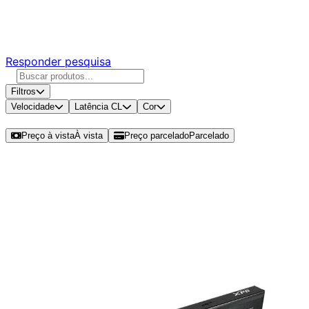
Responda nossa pesquisa rápida e nos ajude a criar uma
experiência ainda melhor para você.
Responder pesquisa
Filtros
Velocidade
Latência CL
Cor
Ordenar por
Preço à vista
À vista
Preço parcelado
Parcelado
Modelos disponíveis de ADATA XPG
Lancer Blade 8GB (1x8GB) DDR5