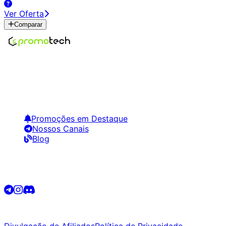
Ver Oferta
Comparar
Encontre os melhores preços em tecnologia. Compare,
crie alertas e economize em suas compras.
Links Úteis
Promoções em Destaque
Nossos Canais
Blog
Siga-nos
©
2026
Promotech. Todos os direitos reservados.
Divulgação de Afiliados
Política de Privacidade