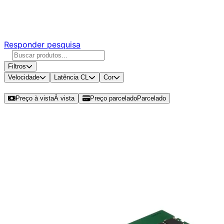
Responda nossa pesquisa rápida e nos ajude a criar uma
experiência ainda melhor para você.
Responder pesquisa
Filtros
Velocidade
Latência CL
Cor
Ordenar por
Preço à vista
À vista
Preço parcelado
Parcelado
Modelos disponíveis de Kingston
ValueRam 8GB (1x8GB) DDR5