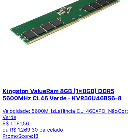
Kingston ValueRam 8GB (1x8GB) DDR5
5600MHz CL46 Verde - KVR56U46BS6-8
Velocidade
:
5600MHz
Latência CL
:
46
EXPO
:
Não
Cor
:
Verde
R$ 1.091,56
ou
R$ 1.269,30
parcelado
PromoScore:
18