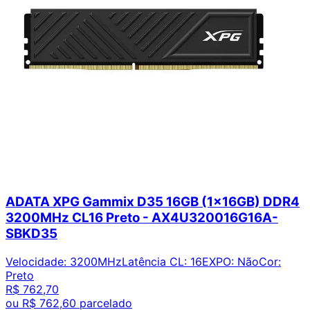
ADATA XPG Gammix D35 16GB (1x16GB) DDR4
3200MHz CL16 Preto - AX4U320016G16A-
SBKD35
Velocidade
:
3200MHz
Latência CL
:
16
EXPO
:
Não
Cor
:
Preto
R$ 762,70
ou
R$ 762,60
parcelado