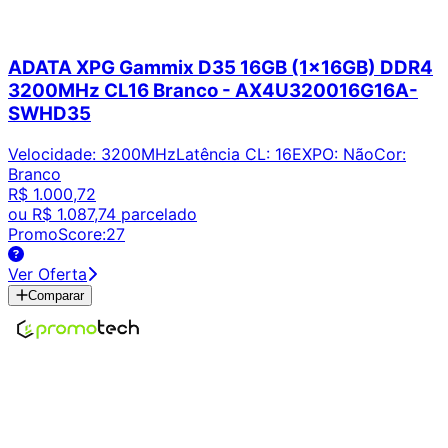
ADATA XPG Gammix D35 16GB (1x16GB) DDR4
3200MHz CL16 Branco - AX4U320016G16A-
SWHD35
Velocidade
:
3200MHz
Latência CL
:
16
EXPO
:
Não
Cor
:
Branco
R$ 1.000,72
ou
R$ 1.087,74
parcelado
PromoScore:
27
Ver Oferta
Comparar
Encontre os melhores preços em tecnologia. Compare,
crie alertas e economize em suas compras.
Links Úteis