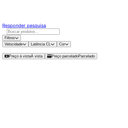
Responda nossa pesquisa rápida e nos ajude a criar uma
experiência ainda melhor para você.
Responder pesquisa
Filtros
Velocidade
Latência CL
Cor
Ordenar por
Preço à vista
À vista
Preço parcelado
Parcelado
Modelos disponíveis de ADATA XPG
Gammix D35 16GB (1x16GB) DDR4