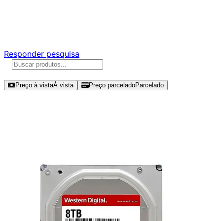
Ajude a melhorar a Promotech!
Responda nossa pesquisa rápida e nos ajude a criar uma
experiência ainda melhor para você.
Responder pesquisa
Ordenar por
Preço à vista
À vista
Preço parcelado
Parcelado
Modelos disponíveis de Western
Digital Red Plus 8TB HDD SATA III -
WD80EFPX