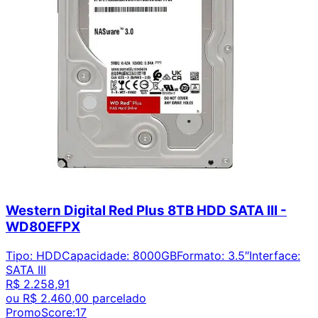
Western Digital Red Plus 8TB HDD SATA III -
WD80EFPX
Tipo
:
HDD
Capacidade
:
8000GB
Formato
:
3.5″
Interface
:
SATA III
R$ 2.258,91
ou
R$ 2.460,00
parcelado
PromoScore:
17