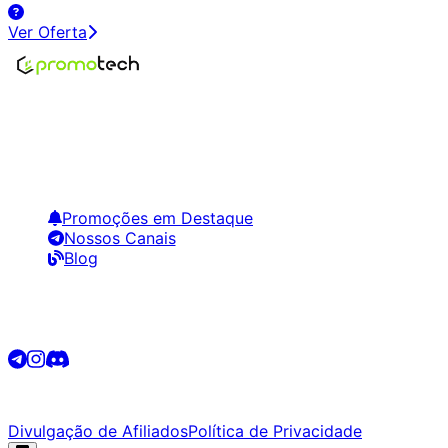
Ver Oferta
Encontre os melhores preços em tecnologia. Compare,
crie alertas e economize em suas compras.
Links Úteis
Promoções em Destaque
Nossos Canais
Blog
Siga-nos
©
2026
Promotech. Todos os direitos reservados.
Divulgação de Afiliados
Política de Privacidade