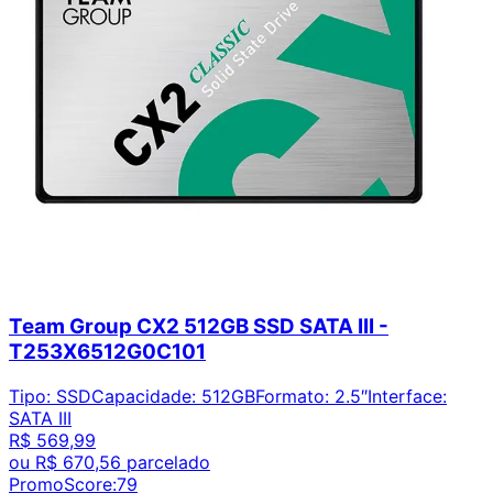
Team Group CX2 512GB SSD SATA III -
T253X6512G0C101
Tipo
:
SSD
Capacidade
:
512GB
Formato
:
2.5″
Interface
:
SATA III
R$ 569,99
ou
R$ 670,56
parcelado
PromoScore:
79