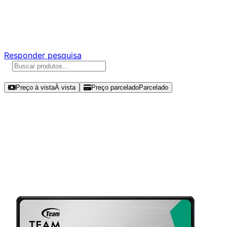
Ajude a melhorar a Promotech!
Responda nossa pesquisa rápida e nos ajude a criar uma
experiência ainda melhor para você.
Responder pesquisa
Ordenar por
Preço à vista
À vista
Preço parcelado
Parcelado
Modelos disponíveis de Team Group
CX2 512GB SSD SATA III -
T253X6512G0C101