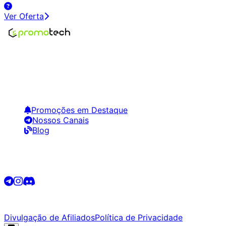
Ver Oferta
Encontre os melhores preços em tecnologia. Compare,
crie alertas e economize em suas compras.
Links Úteis
Promoções em Destaque
Nossos Canais
Blog
Siga-nos
©
2026
Promotech. Todos os direitos reservados.
Divulgação de Afiliados
Política de Privacidade