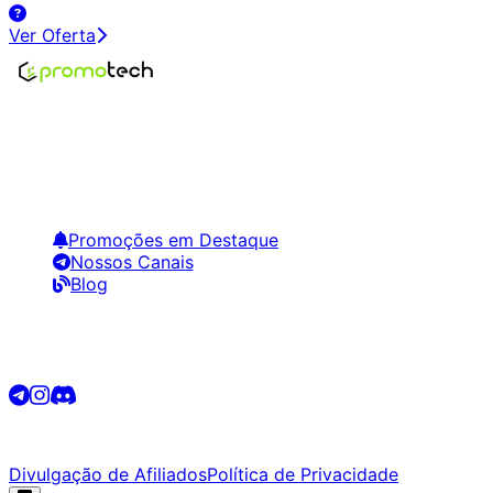
Ver Oferta
Encontre os melhores preços em tecnologia. Compare,
crie alertas e economize em suas compras.
Links Úteis
Promoções em Destaque
Nossos Canais
Blog
Siga-nos
©
2026
Promotech. Todos os direitos reservados.
Divulgação de Afiliados
Política de Privacidade