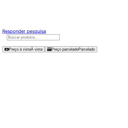
Ajude a melhorar a Promotech!
Responda nossa pesquisa rápida e nos ajude a criar uma
experiência ainda melhor para você.
Responder pesquisa
Ordenar por
Preço à vista
À vista
Preço parcelado
Parcelado
Modelos disponíveis de Lexar
NQ790 512GB SSD NVMe Gen 4 -
LNQ790X512G-RNNNG