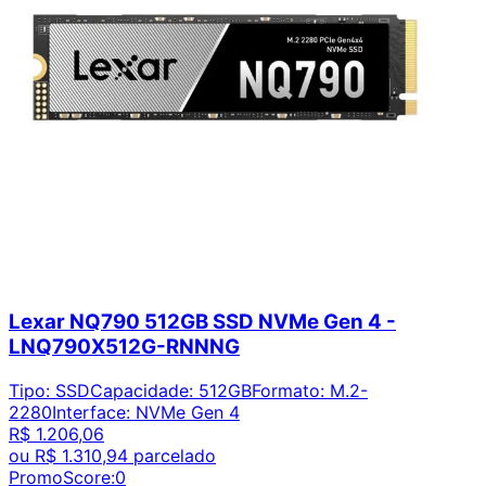
Lexar NQ790 512GB SSD NVMe Gen 4 -
LNQ790X512G-RNNNG
Tipo
:
SSD
Capacidade
:
512GB
Formato
:
M.2-
2280
Interface
:
NVMe Gen 4
R$ 1.206,06
ou
R$ 1.310,94
parcelado
PromoScore:
0