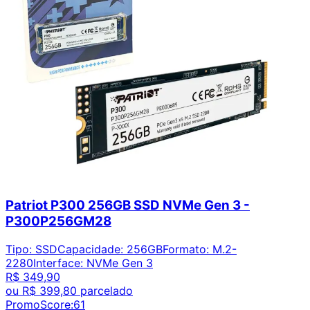
Patriot P300 256GB SSD NVMe Gen 3 -
P300P256GM28
Tipo
:
SSD
Capacidade
:
256GB
Formato
:
M.2-
2280
Interface
:
NVMe Gen 3
R$ 349,90
ou
R$ 399,80
parcelado
PromoScore:
61