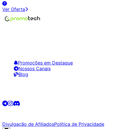
Ver Oferta
Encontre os melhores preços em tecnologia. Compare,
crie alertas e economize em suas compras.
Links Úteis
Promoções em Destaque
Nossos Canais
Blog
Siga-nos
©
2026
Promotech. Todos os direitos reservados.
Divulgação de Afiliados
Política de Privacidade