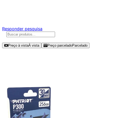
Ajude a melhorar a Promotech!
Responda nossa pesquisa rápida e nos ajude a criar uma
experiência ainda melhor para você.
Responder pesquisa
Ordenar por
Preço à vista
À vista
Preço parcelado
Parcelado
Modelos disponíveis de Patriot
P300 256GB SSD NVMe Gen 3 -
P300P256GM28