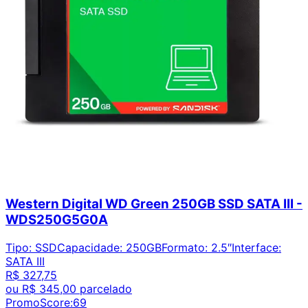
Western Digital WD Green 250GB SSD SATA III -
WDS250G5G0A
Tipo
:
SSD
Capacidade
:
250GB
Formato
:
2.5″
Interface
:
SATA III
R$ 327,75
ou
R$ 345,00
parcelado
PromoScore:
69