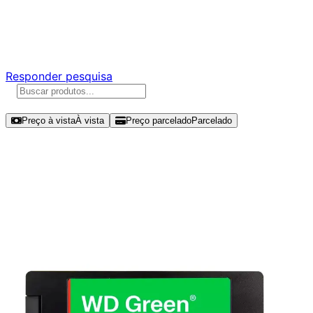
Ajude a melhorar a Promotech!
Responda nossa pesquisa rápida e nos ajude a criar uma
experiência ainda melhor para você.
Responder pesquisa
Ordenar por
Preço à vista
À vista
Preço parcelado
Parcelado
Modelos disponíveis de Western
Digital WD Green 250GB SSD SATA
III - WDS250G5G0A