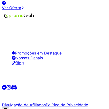
Ver Oferta
Encontre os melhores preços em tecnologia. Compare,
crie alertas e economize em suas compras.
Links Úteis
Promoções em Destaque
Nossos Canais
Blog
Siga-nos
©
2026
Promotech. Todos os direitos reservados.
Divulgação de Afiliados
Política de Privacidade