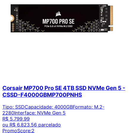
Corsair MP700 Pro SE 4TB SSD NVMe Gen 5 -
CSSD-F4000GBMP700PNHS
Tipo
:
SSD
Capacidade
:
4000GB
Formato
:
M.2-
2280
Interface
:
NVMe Gen 5
R$ 5.799,99
ou
R$ 6.823,56
parcelado
PromoScore:
2