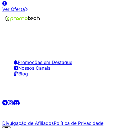
Ver Oferta
Encontre os melhores preços em tecnologia. Compare,
crie alertas e economize em suas compras.
Links Úteis
Promoções em Destaque
Nossos Canais
Blog
Siga-nos
©
2026
Promotech. Todos os direitos reservados.
Divulgação de Afiliados
Política de Privacidade