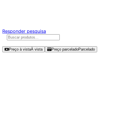
Ajude a melhorar a Promotech!
Responda nossa pesquisa rápida e nos ajude a criar uma
experiência ainda melhor para você.
Responder pesquisa
Ordenar por
Preço à vista
À vista
Preço parcelado
Parcelado
Modelos disponíveis de Corsair
MP700 Pro SE 4TB SSD NVMe Gen 5
- CSSD-F4000GBMP700PNHS