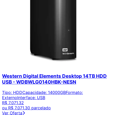
Western Digital Elements Desktop 14TB HDD
USB - WDBWLG0140HBK-NESN
Tipo
:
HDD
Capacidade
:
14000GB
Formato
:
Externo
Interface
:
USB
R$ 7.071,32
ou
R$ 7.071,30
parcelado
Ver Oferta