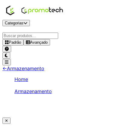
Categorias
Padrão
Avançado
Western Digital Elements
←
Armazenamento
Home
/
Armazenamento
/
Western Digital Elements Desktop 14TB HDD USB -
WDBWLG0140HBK-NESN
✕