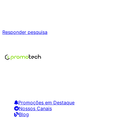
Ajude a melhorar a Promotech!
Responda nossa pesquisa rápida e nos ajude a criar uma
experiência ainda melhor para você.
Responder pesquisa
Nenhum modelo encontrado para este produto
Encontre os melhores preços em tecnologia. Compare,
crie alertas e economize em suas compras.
Links Úteis
Promoções em Destaque
Nossos Canais
Blog