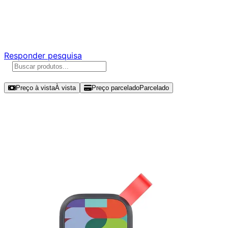
Ajude a melhorar a Promotech!
Responda nossa pesquisa rápida e nos ajude a criar uma
experiência ainda melhor para você.
Responder pesquisa
Ordenar por
Preço à vista
À vista
Preço parcelado
Parcelado
Modelos disponíveis de SanDisk
Portable SSD SDSSDE30 1TB SSD
USB - SDSSDE30F-1T00-G25