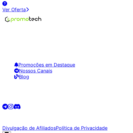
Ver Oferta
Encontre os melhores preços em tecnologia. Compare,
crie alertas e economize em suas compras.
Links Úteis
Promoções em Destaque
Nossos Canais
Blog
Siga-nos
©
2026
Promotech. Todos os direitos reservados.
Divulgação de Afiliados
Política de Privacidade