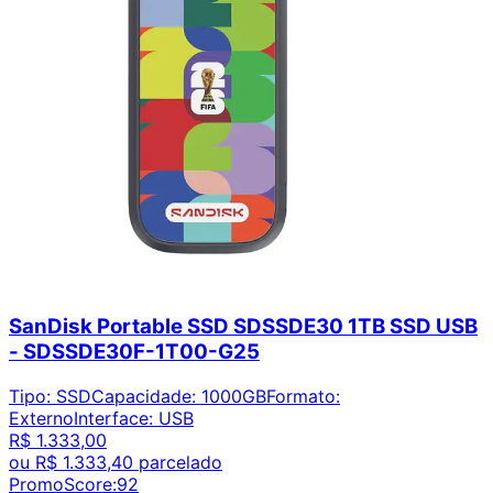
SanDisk Portable SSD SDSSDE30 1TB SSD USB
- SDSSDE30F-1T00-G25
Tipo
:
SSD
Capacidade
:
1000GB
Formato
:
Externo
Interface
:
USB
R$ 1.333,00
ou
R$ 1.333,40
parcelado
PromoScore:
92