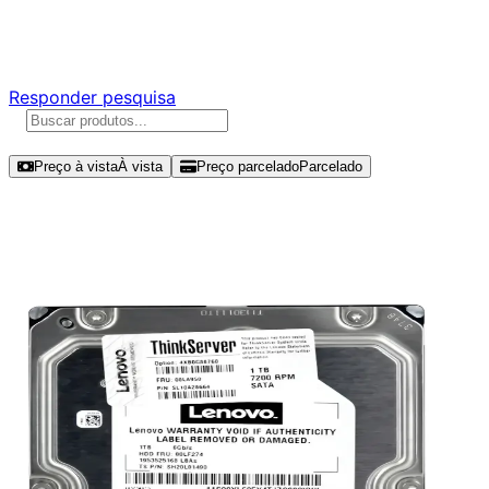
Responda nossa pesquisa rápida e nos ajude a criar uma
experiência ainda melhor para você.
Responder pesquisa
Ordenar por
Preço à vista
À vista
Preço parcelado
Parcelado
Modelos disponíveis de Seagate 1TB
HDD SATA III - Sh20l01490