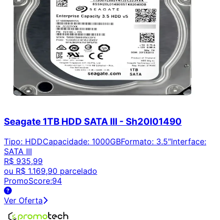
Seagate 1TB HDD SATA III - Sh20l01490
Tipo
:
HDD
Capacidade
:
1000GB
Formato
:
3.5″
Interface
:
SATA III
R$ 935,99
ou
R$ 1.169,90
parcelado
PromoScore:
94
Ver Oferta