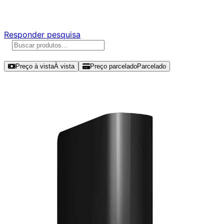
Responda nossa pesquisa rápida e nos ajude a criar uma 
Responder pesquisa
Ordenar por
Preço à vista
À vista
Preço parcelado
Parcelado
Modelos disponíveis de Western D