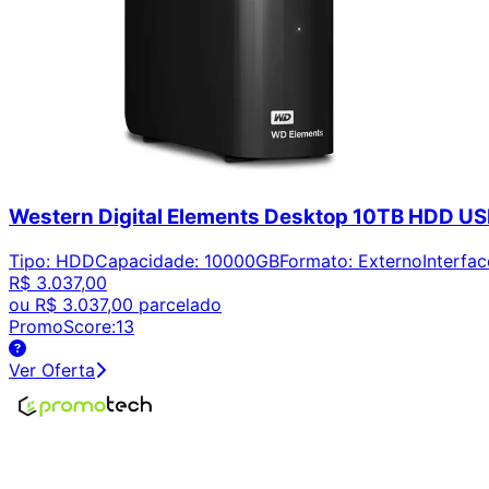
Western Digital Elements Desktop 10TB HDD
Tipo
:
HDD
Capacidade
:
10000GB
Formato
:
Externo
Interfac
R$ 3.037,00
ou
R$ 3.037,00
parcelado
PromoScore:
13
Ver Oferta
Encontre os melhores preços em tecnologia. Compare, cr