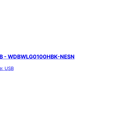
 USB - WDBWLG0100HBK-NESN
e
:
USB
ie alertas e economize em suas compras.