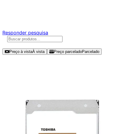
Ajude a melhorar a Promotech!
Responda nossa pesquisa rápida e nos ajude a criar uma
experiência ainda melhor para você.
Responder pesquisa
Ordenar por
Preço à vista
À vista
Preço parcelado
Parcelado
Modelos disponíveis de Toshiba
N300 18TB HDD SATA III -
HDWG51JXZSTA