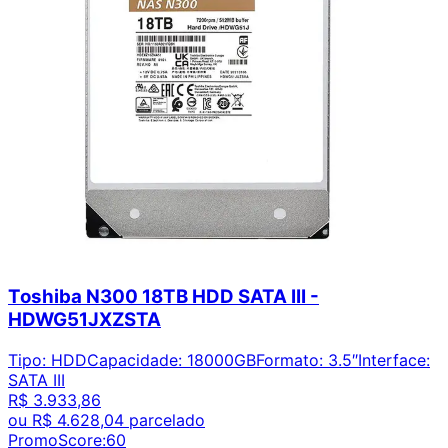
Toshiba N300 18TB HDD SATA III -
HDWG51JXZSTA
Tipo
:
HDD
Capacidade
:
18000GB
Formato
:
3.5″
Interface
:
SATA III
R$ 3.933,86
ou
R$ 4.628,04
parcelado
PromoScore:
60