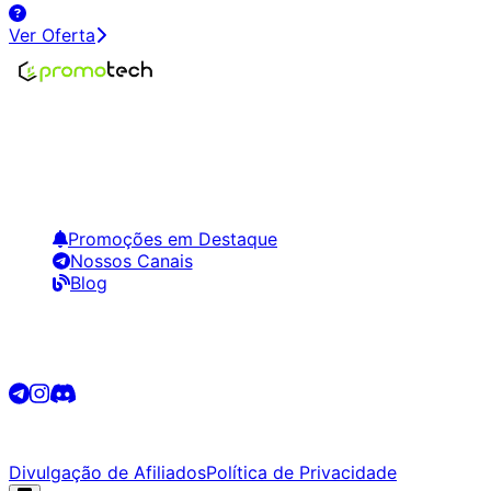
Ver Oferta
Encontre os melhores preços em tecnologia. Compare,
crie alertas e economize em suas compras.
Links Úteis
Promoções em Destaque
Nossos Canais
Blog
Siga-nos
©
2026
Promotech. Todos os direitos reservados.
Divulgação de Afiliados
Política de Privacidade