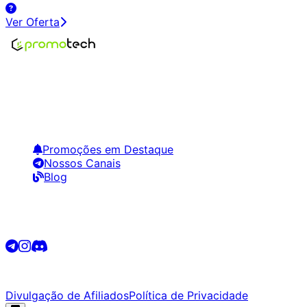
Ver Oferta
Encontre os melhores preços em tecnologia. Compare,
crie alertas e economize em suas compras.
Links Úteis
Promoções em Destaque
Nossos Canais
Blog
Siga-nos
©
2026
Promotech. Todos os direitos reservados.
Divulgação de Afiliados
Política de Privacidade