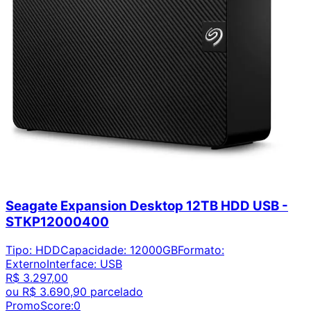
Seagate Expansion Desktop 12TB HDD USB -
STKP12000400
Tipo
:
HDD
Capacidade
:
12000GB
Formato
:
Externo
Interface
:
USB
R$ 3.297,00
ou
R$ 3.690,90
parcelado
PromoScore:
0