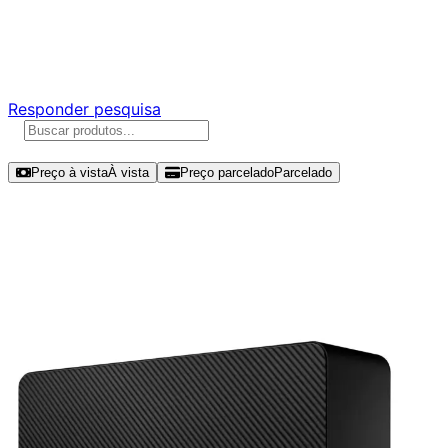
Ajude a melhorar a Promotech!
Responda nossa pesquisa rápida e nos ajude a criar uma
experiência ainda melhor para você.
Responder pesquisa
Ordenar por
Preço à vista
À vista
Preço parcelado
Parcelado
Modelos disponíveis de Seagate
Expansion Desktop 12TB HDD USB -
STKP12000400