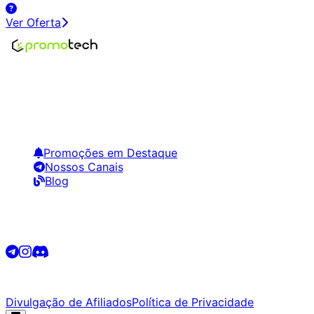
Ver Oferta
Encontre os melhores preços em tecnologia. Compare,
crie alertas e economize em suas compras.
Links Úteis
Promoções em Destaque
Nossos Canais
Blog
Siga-nos
©
2026
Promotech. Todos os direitos reservados.
Divulgação de Afiliados
Política de Privacidade