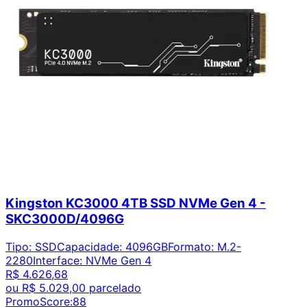
Kingston KC3000 4TB SSD NVMe Gen 4 -
SKC3000D/4096G
Tipo
:
SSD
Capacidade
:
4096GB
Formato
:
M.2-
2280
Interface
:
NVMe Gen 4
R$ 4.626,68
ou
R$ 5.029,00
parcelado
PromoScore:
88