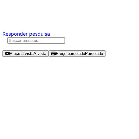
Ajude a melhorar a Promotech!
Responda nossa pesquisa rápida e nos ajude a criar uma
experiência ainda melhor para você.
Responder pesquisa
Ordenar por
Preço à vista
À vista
Preço parcelado
Parcelado
Modelos disponíveis de Kingston
KC3000 4TB SSD NVMe Gen 4 -
SKC3000D/4096G